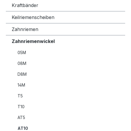
Kraftbänder
Keilriemenscheiben
Zahnriemen
Zahnriemenwickel
05M
08M
D8M
14M
T5
T10
AT5
AT10