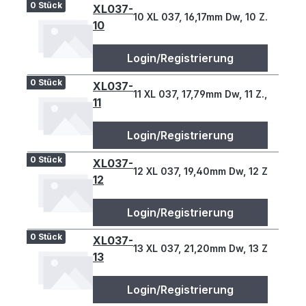
0 Stück
XL037-
10 XL 037, 16,17mm Dw, 10 Z., 5,08 T
10
Login/Registrierung
0 Stück
XL037-
11 XL 037, 17,79mm Dw, 11 Z., 5,08 T
11
Login/Registrierung
0 Stück
XL037-
12 XL 037, 19,40mm Dw, 12 Z., 5,08 
12
Login/Registrierung
0 Stück
XL037-
13 XL 037, 21,20mm Dw, 13 Z., 5,08 
13
Login/Registrierung