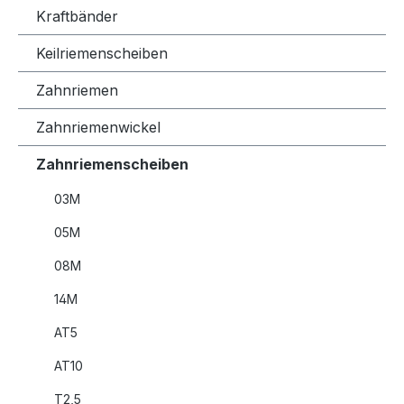
Kraftbänder
Keilriemenscheiben
Zahnriemen
Zahnriemenwickel
Zahnriemenscheiben
03M
05M
08M
14M
AT5
AT10
T2,5