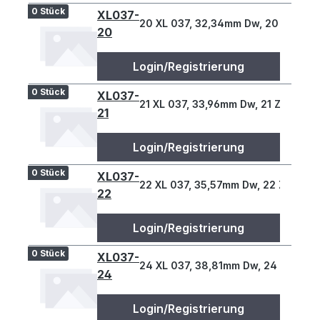
0 Stück
XL037-
20 XL 037, 32,34mm Dw, 20 Z., 5,08
20
Login/Registrierung
0 Stück
XL037-
21 XL 037, 33,96mm Dw, 21 Z., 5,08 
21
Login/Registrierung
0 Stück
XL037-
22 XL 037, 35,57mm Dw, 22 Z., 5,08
22
Login/Registrierung
0 Stück
XL037-
24 XL 037, 38,81mm Dw, 24 Z., 5,08
24
Login/Registrierung