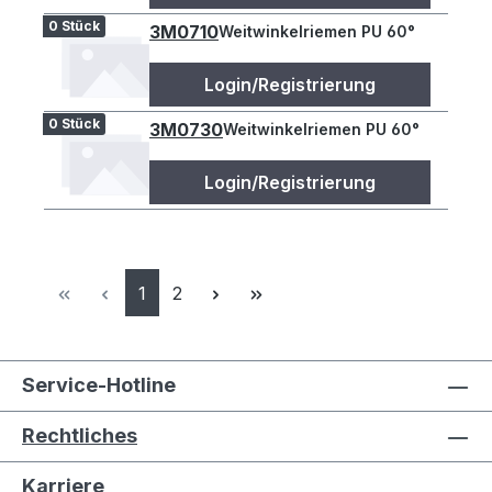
0 Stück
3M0710
Weitwinkelriemen PU 60°
Login/Registrierung
0 Stück
3M0730
Weitwinkelriemen PU 60°
Login/Registrierung
Seite
Seite
1
2
Service-Hotline
Rechtliches
Karriere