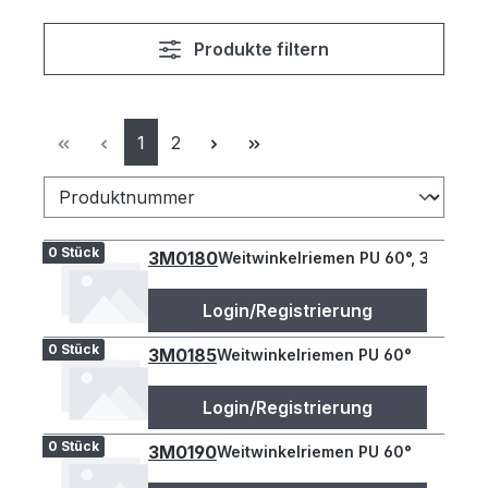
Produkte filtern
Seite
Seite
1
2
0 Stück
3M0180
Weitwinkelriemen PU 60°, 3M 180
Login/Registrierung
0 Stück
3M0185
Weitwinkelriemen PU 60°
Login/Registrierung
0 Stück
3M0190
Weitwinkelriemen PU 60°