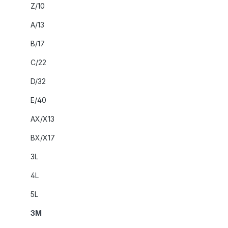
Z/10
A/13
B/17
C/22
D/32
E/40
AX/X13
BX/X17
3L
4L
5L
3M