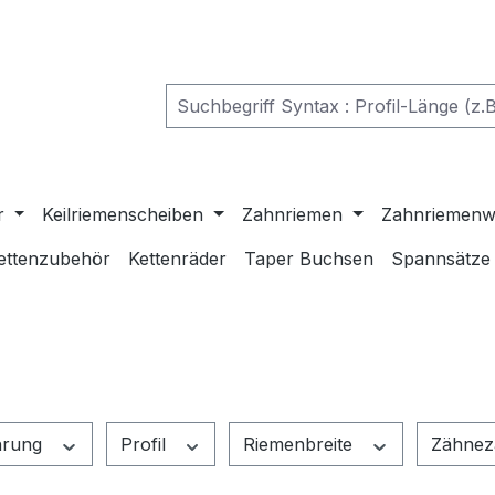
r
Keilriemenscheiben
Zahnriemen
Zahnriemenw
ettenzubehör
Kettenräder
Taper Buchsen
Spannsätze
hrung
Profil
Riemenbreite
Zähnez