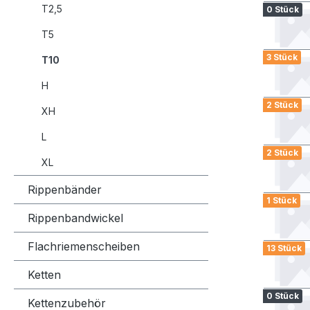
T2,5
0 Stück
T5
3 Stück
T10
H
2 Stück
XH
L
2 Stück
XL
Rippenbänder
1 Stück
Rippenbandwickel
Flachriemenscheiben
13 Stück
Ketten
0 Stück
Kettenzubehör