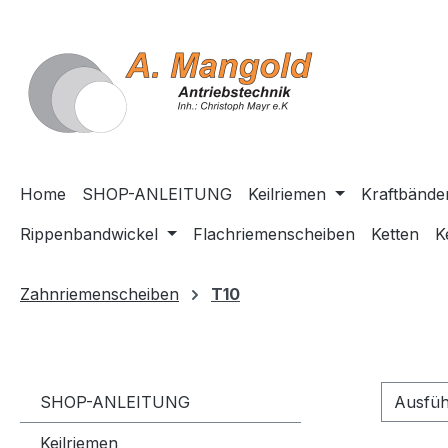
springen
Zur Hauptnavigation springen
Home
SHOP-ANLEITUNG
Keilriemen
Kraftbände
Rippenbandwickel
Flachriemenscheiben
Ketten
K
Zahnriemenscheiben
T10
SHOP-ANLEITUNG
Ausfü
Keilriemen