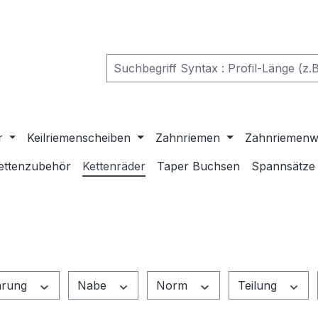
r
Keilriemenscheiben
Zahnriemen
Zahnriemenw
ettenzubehör
Kettenräder
Taper Buchsen
Spannsätze
hrung
Nabe
Norm
Teilung