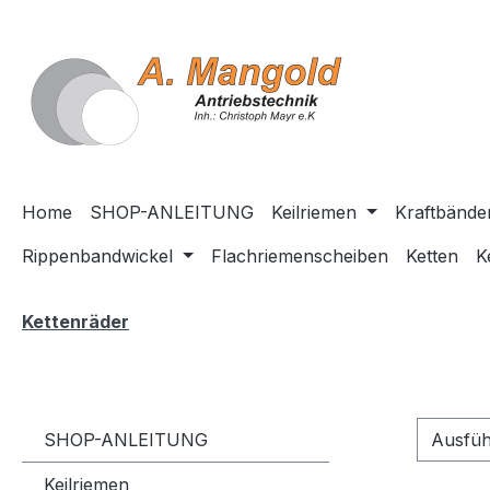
springen
Zur Hauptnavigation springen
Home
SHOP-ANLEITUNG
Keilriemen
Kraftbände
Rippenbandwickel
Flachriemenscheiben
Ketten
K
Kettenräder
SHOP-ANLEITUNG
Ausfü
Keilriemen