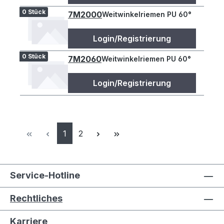
0 Stück
7M2000
Weitwinkelriemen PU 60°
Login/Registrierung
0 Stück
7M2060
Weitwinkelriemen PU 60°
Login/Registrierung
Seite
Seite
1
2
Service-Hotline
Rechtliches
Karriere