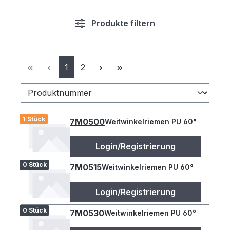
Produkte filtern
Seite
Seite
1
2
1 Stück
7M0500
Weitwinkelriemen PU 60°
Login/Registrierung
0 Stück
7M0515
Weitwinkelriemen PU 60°
Login/Registrierung
0 Stück
7M0530
Weitwinkelriemen PU 60°