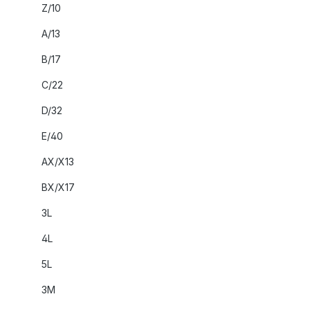
Z/10
A/13
B/17
C/22
D/32
E/40
AX/X13
BX/X17
3L
4L
5L
3M