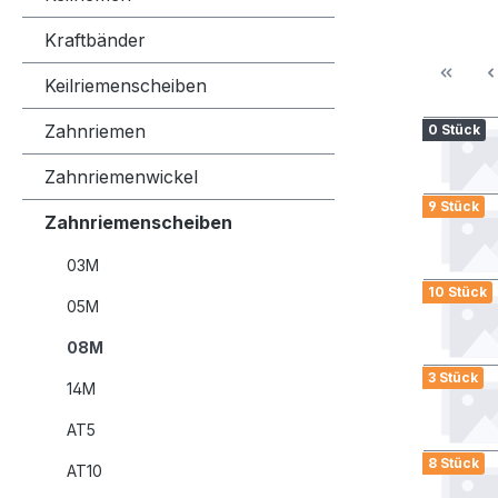
Kraftbänder
Keilriemenscheiben
Zahnriemen
0 Stück
Zahnriemenwickel
9 Stück
Zahnriemenscheiben
03M
10 Stück
05M
08M
3 Stück
14M
AT5
8 Stück
AT10