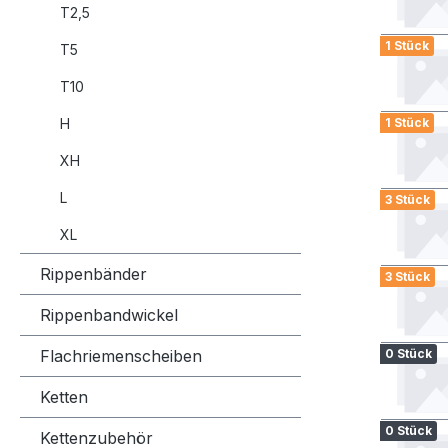
T2,5
1 Stück
T5
T10
H
1 Stück
XH
L
3 Stück
XL
Rippenbänder
3 Stück
Rippenbandwickel
Flachriemenscheiben
0 Stück
Ketten
0 Stück
Kettenzubehör