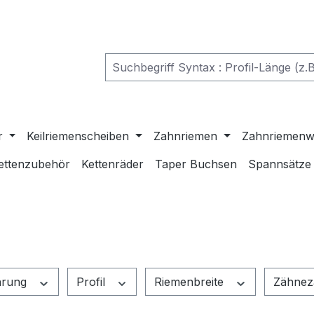
r
Keilriemenscheiben
Zahnriemen
Zahnriemenw
ettenzubehör
Kettenräder
Taper Buchsen
Spannsätze
hrung
Profil
Riemenbreite
Zähnez