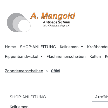
springen
Zur Hauptnavigation springen
Home
SHOP-ANLEITUNG
Keilriemen
Kraftbände
Rippenbandwickel
Flachriemenscheiben
Ketten
K
Zahnriemenscheiben
08M
SHOP-ANLEITUNG
Ausfü
Keilriemen