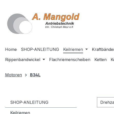
springen
Zur Hauptnavigation springen
Home
SHOP-ANLEITUNG
Keilriemen
Kraftbände
Rippenbandwickel
Flachriemenscheiben
Ketten
K
Motoren
B34L
SHOP-ANLEITUNG
Drehz
Keilriemen