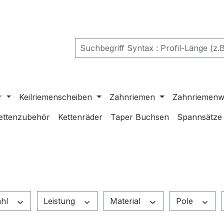
r
Keilriemenscheiben
Zahnriemen
Zahnriemenw
ettenzubehör
Kettenräder
Taper Buchsen
Spannsätze
ahl
Leistung
Material
Pole