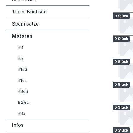
Taper Buchsen
0 Stück
Spannsätze
Motoren
0 Stück
B3
B5
0 Stück
B14S
B14L
0 Stück
B34S
B34L
0 Stück
B35
Infos
0 Stück