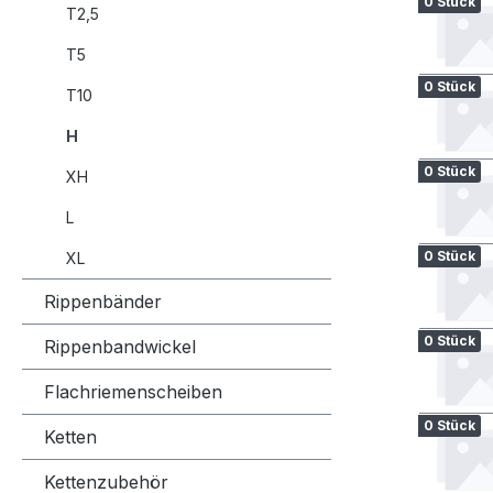
0 Stück
T2,5
T5
0 Stück
T10
H
0 Stück
XH
L
0 Stück
XL
Rippenbänder
0 Stück
Rippenbandwickel
Flachriemenscheiben
0 Stück
Ketten
Kettenzubehör