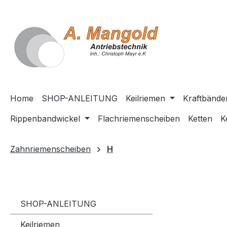
springen
Zur Hauptnavigation springen
Home
SHOP-ANLEITUNG
Keilriemen
Kraftbände
Rippenbandwickel
Flachriemenscheiben
Ketten
K
Zahnriemenscheiben
H
SHOP-ANLEITUNG
Keilriemen