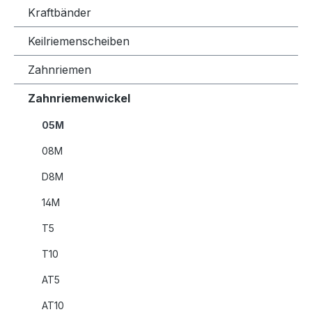
Kraftbänder
Keilriemenscheiben
Zahnriemen
Zahnriemenwickel
05M
08M
D8M
14M
T5
T10
AT5
AT10