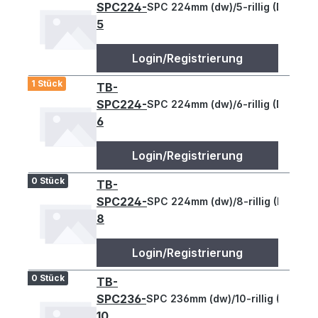
SPC224-
SPC 224mm (dw)/5-rillig (DIN 2211
5
Login/Registrierung
1 Stück
TB-
SPC224-
SPC 224mm (dw)/6-rillig (DIN 2211
6
Login/Registrierung
0 Stück
TB-
SPC224-
SPC 224mm (dw)/8-rillig (DIN 2211
8
Login/Registrierung
0 Stück
TB-
SPC236-
SPC 236mm (dw)/10-rillig (DIN 221
10