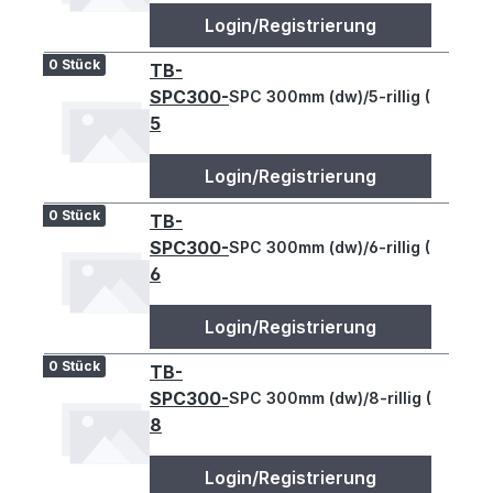
Login/Registrierung
0 Stück
TB-
SPC300-
SPC 300mm (dw)/5-rillig (DIN 2211
5
Login/Registrierung
0 Stück
TB-
SPC300-
SPC 300mm (dw)/6-rillig (DIN 2211
6
Login/Registrierung
0 Stück
TB-
SPC300-
SPC 300mm (dw)/8-rillig (DIN 221
8
Login/Registrierung