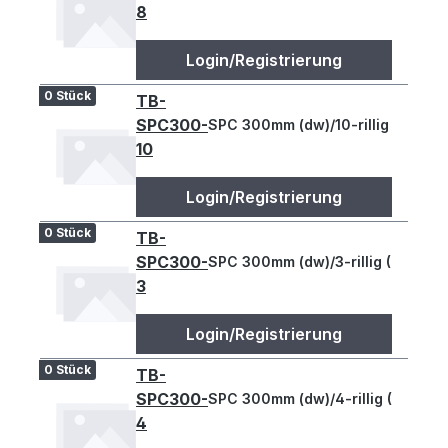
8
Login/Registrierung
0 Stück
TB-
SPC300-
SPC 300mm (dw)/10-rillig (DIN 221
10
Login/Registrierung
0 Stück
TB-
SPC300-
SPC 300mm (dw)/3-rillig (DIN 2211
3
Login/Registrierung
0 Stück
TB-
SPC300-
SPC 300mm (dw)/4-rillig (DIN 221
4