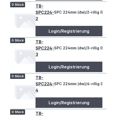
0 Stück
TB-
SPC224-
SPC 224mm (dw)/2-rillig (DIN 2211
2
Login/Registrierung
0 Stück
TB-
SPC224-
SPC 224mm (dw)/3-rillig (DIN 2211
3
Login/Registrierung
0 Stück
TB-
SPC224-
SPC 224mm (dw)/4-rillig (DIN 2211
4
Login/Registrierung
0 Stück
TB-