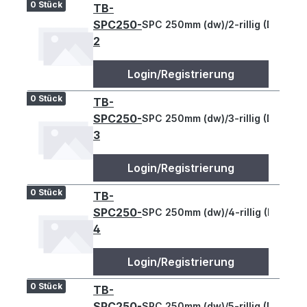
0 Stück
TB-
SPC250-
SPC 250mm (dw)/2-rillig (DIN 2211
2
Login/Registrierung
0 Stück
TB-
SPC250-
SPC 250mm (dw)/3-rillig (DIN 2211
3
Login/Registrierung
0 Stück
TB-
SPC250-
SPC 250mm (dw)/4-rillig (DIN 2211
4
Login/Registrierung
0 Stück
TB-
SPC250-
SPC 250mm (dw)/5-rillig (DIN 2211