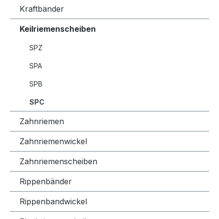
Kraftbänder
Keilriemenscheiben
SPZ
SPA
SPB
SPC
Zahnriemen
Zahnriemenwickel
Zahnriemenscheiben
Rippenbänder
Rippenbandwickel