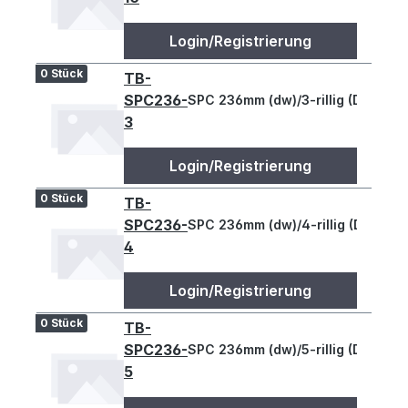
Login/Registrierung
0 Stück
TB-
SPC236-
SPC 236mm (dw)/3-rillig (DIN 2211
3
Login/Registrierung
0 Stück
TB-
SPC236-
SPC 236mm (dw)/4-rillig (DIN 2211
4
Login/Registrierung
0 Stück
TB-
SPC236-
SPC 236mm (dw)/5-rillig (DIN 2211
5