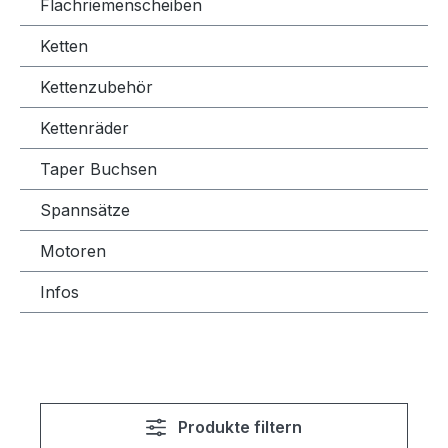
Flachriemenscheiben
Ketten
Kettenzubehör
Kettenräder
Taper Buchsen
Spannsätze
Motoren
Infos
Produkte filtern