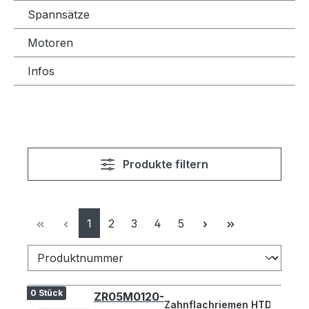
Spannsätze
Motoren
Infos
Produkte filtern
Seite
Seite
Seite
Seite
Seite
1
2
3
4
5
0 Stück
ZR05M0120-
Zahnflachriemen HTD 120-5M