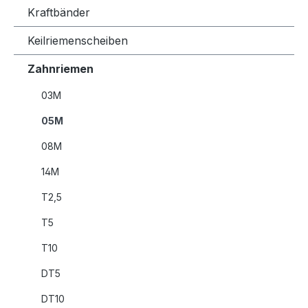
Kraftbänder
Keilriemenscheiben
Zahnriemen
03M
05M
08M
14M
T2,5
T5
T10
DT5
DT10