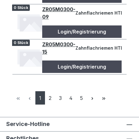
0 Stück
ZR05M0300-
Zahnflachriemen HTD 300-5
09
Login/Registrierung
0 Stück
ZR05M0300-
Zahnflachriemen HTD 300-5M
15
Login/Registrierung
Seite
Seite
Seite
Seite
Seite
1
2
3
4
5
Service-Hotline
Rechtliches