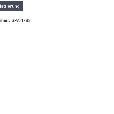
istrierung
mmer:
SPA-1782