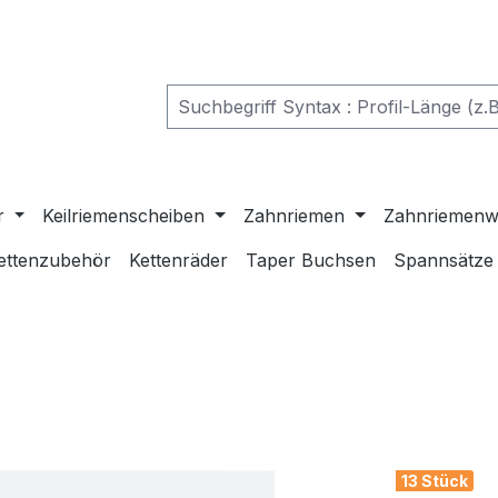
r
Keilriemenscheiben
Zahnriemen
Zahnriemenw
ettenzubehör
Kettenräder
Taper Buchsen
Spannsätze
13 Stück