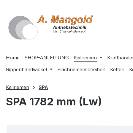
springen
Zur Hauptnavigation springen
Home
SHOP-ANLEITUNG
Keilriemen
Kraftbände
Rippenbandwickel
Flachriemenscheiben
Ketten
K
Keilriemen
SPA
SPA 1782 mm (Lw)
Bildergalerie überspringen