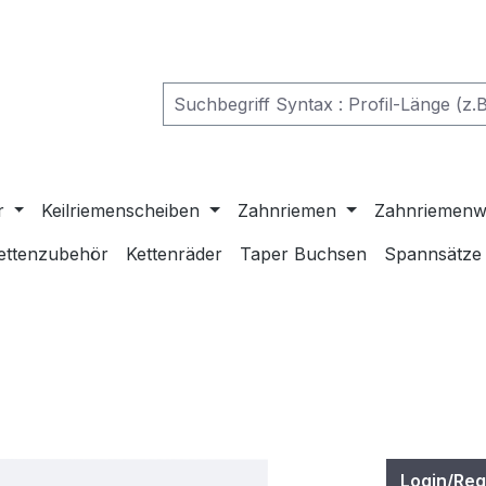
r
Keilriemenscheiben
Zahnriemen
Zahnriemenw
ettenzubehör
Kettenräder
Taper Buchsen
Spannsätze
Login/Reg