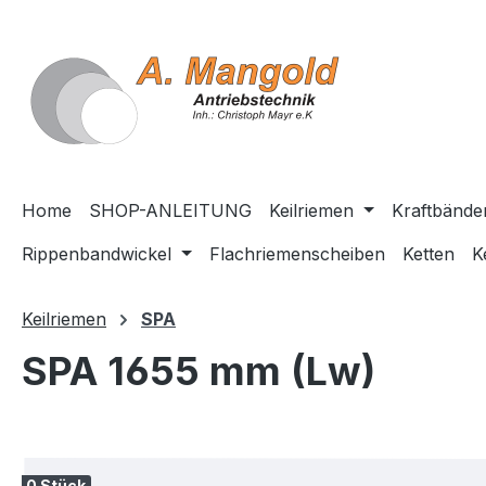
springen
Zur Hauptnavigation springen
Home
SHOP-ANLEITUNG
Keilriemen
Kraftbände
Rippenbandwickel
Flachriemenscheiben
Ketten
K
Keilriemen
SPA
SPA 1655 mm (Lw)
Bildergalerie überspringen
0 Stück