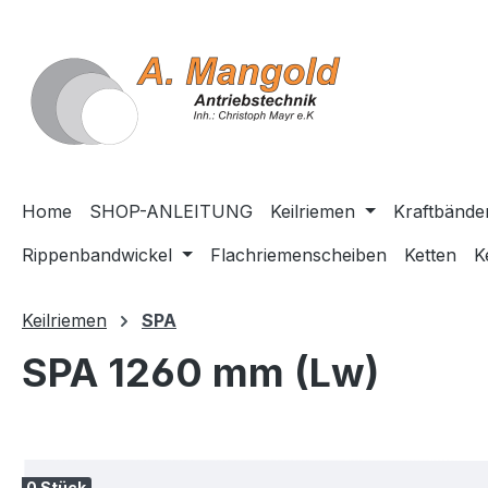
springen
Zur Hauptnavigation springen
Home
SHOP-ANLEITUNG
Keilriemen
Kraftbände
Rippenbandwickel
Flachriemenscheiben
Ketten
K
Keilriemen
SPA
SPA 1260 mm (Lw)
Bildergalerie überspringen
0 Stück