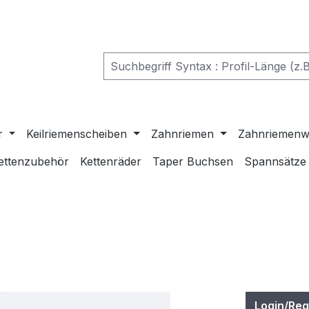
r
Keilriemenscheiben
Zahnriemen
Zahnriemenw
ettenzubehör
Kettenräder
Taper Buchsen
Spannsätze
Login/Reg