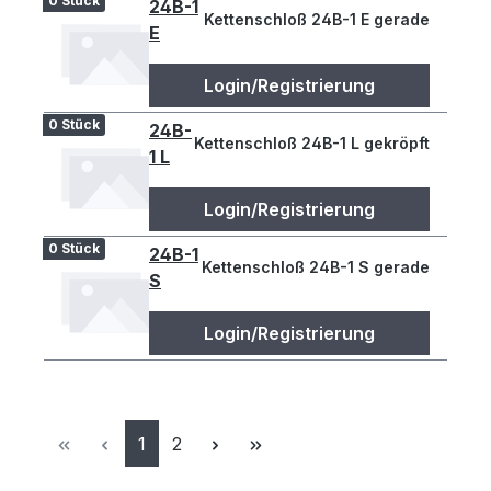
0 Stück
24B-1
Kettenschloß 24B-1 E gerade
E
Login/Registrierung
0 Stück
24B-
Kettenschloß 24B-1 L gekröpft
1 L
Login/Registrierung
0 Stück
24B-1
Kettenschloß 24B-1 S gerade
S
Login/Registrierung
Seite
Seite
1
2