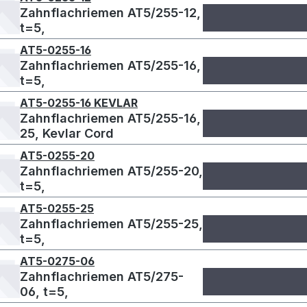
Zahnflachriemen AT5/255-12,
t=5,
AT5-0255-16
Zahnflachriemen AT5/255-16,
t=5,
AT5-0255-16 KEVLAR
Zahnflachriemen AT5/255-16,
25, Kevlar Cord
AT5-0255-20
Zahnflachriemen AT5/255-20,
t=5,
AT5-0255-25
Zahnflachriemen AT5/255-25,
t=5,
AT5-0275-06
Zahnflachriemen AT5/275-
06, t=5,