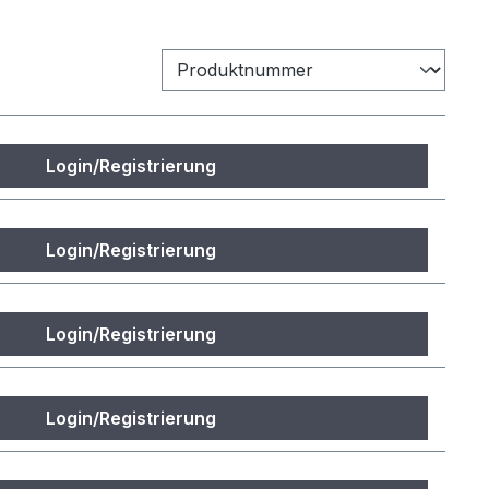
Login/Registrierung
Login/Registrierung
Login/Registrierung
Login/Registrierung