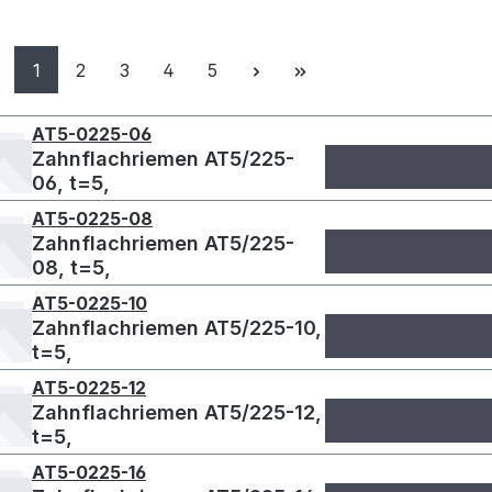
Seite
Seite
Seite
Seite
Seite
1
2
3
4
5
AT5-0225-06
Zahnflachriemen AT5/225-
06, t=5,
AT5-0225-08
Zahnflachriemen AT5/225-
08, t=5,
AT5-0225-10
Zahnflachriemen AT5/225-10,
t=5,
AT5-0225-12
Zahnflachriemen AT5/225-12,
t=5,
AT5-0225-16