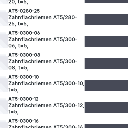
20, t=5,
AT5-0280-25
Zahnflachriemen AT5/280-
25, t=5,
AT5-0300-06
Zahnflachriemen AT5/300-
06, t=5,
AT5-0300-08
Zahnflachriemen AT5/300-
08, t=5,
AT5-0300-10
Zahnflachriemen AT5/300-10,
t=5,
AT5-0300-12
Zahnflachriemen AT5/300-12,
t=5,
AT5-0300-16
Zahnflachriemen AT5/300-16,