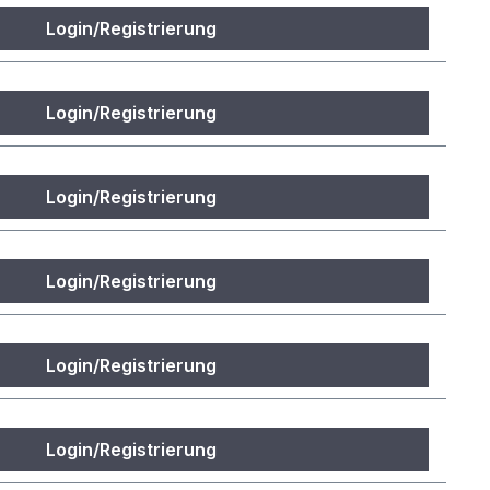
Login/Registrierung
Login/Registrierung
Login/Registrierung
Login/Registrierung
Login/Registrierung
Login/Registrierung