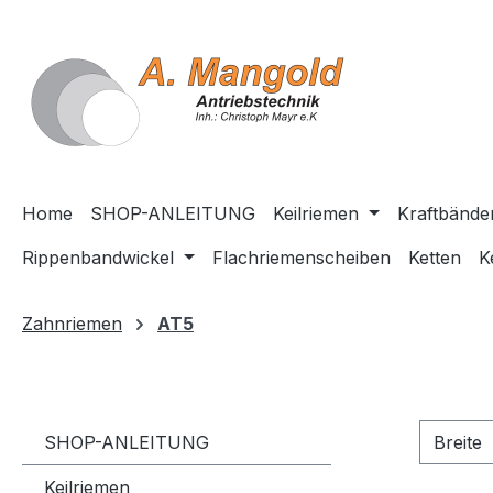
springen
Zur Hauptnavigation springen
Home
SHOP-ANLEITUNG
Keilriemen
Kraftbände
Rippenbandwickel
Flachriemenscheiben
Ketten
K
Zahnriemen
AT5
SHOP-ANLEITUNG
Breite
Keilriemen