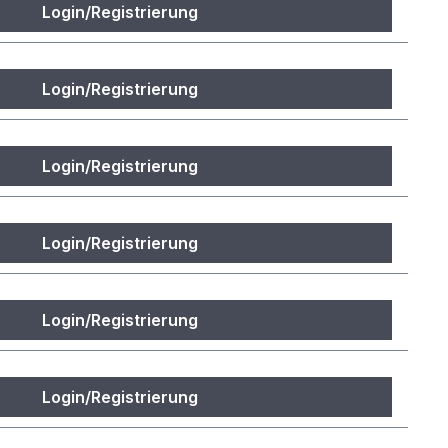
Login/Registrierung
Login/Registrierung
Login/Registrierung
Login/Registrierung
Login/Registrierung
Login/Registrierung