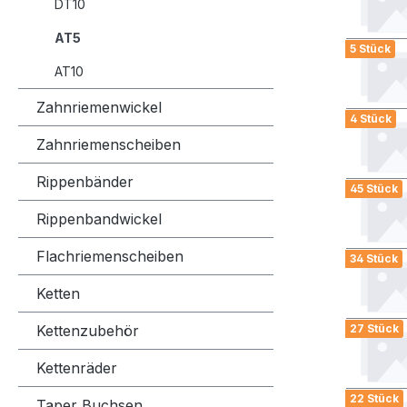
DT10
AT5
5 Stück
AT10
Zahnriemenwickel
4 Stück
Zahnriemenscheiben
Rippenbänder
45 Stück
Rippenbandwickel
Flachriemenscheiben
34 Stück
Ketten
Kettenzubehör
27 Stück
Kettenräder
22 Stück
Taper Buchsen