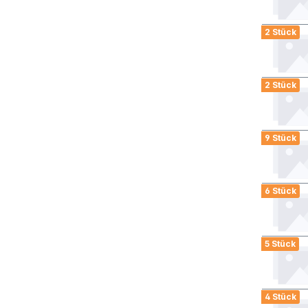
2 Stück
2 Stück
9 Stück
6 Stück
5 Stück
4 Stück