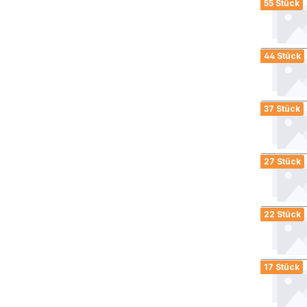
55 Stück
44 Stück
37 Stück
27 Stück
22 Stück
17 Stück