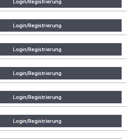
Login/Registrierung
Login/Registrierung
Login/Registrierung
Login/Registrierung
Login/Registrierung
Login/Registrierung