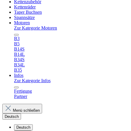
Kettenzubehör
Kettenräder
Taper Buchsen
Spannsätze
Motoren
Zur Kategorie Motoren
B3
B5
B14S
B14L
B34S
B34L
B35
Infos
Zur Kategorie Infos
Fertigung
Partner
Menü schließen
Deutsch
Deutsch