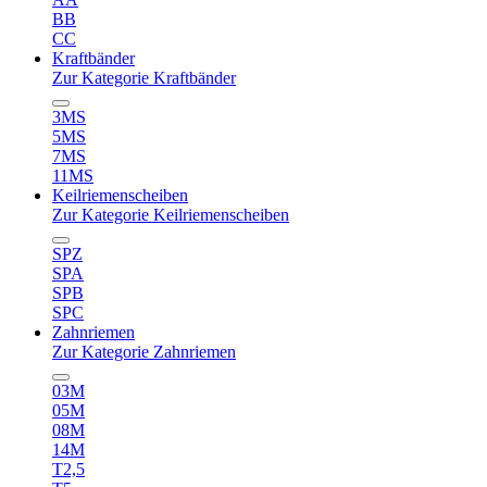
BB
CC
Kraftbänder
Zur Kategorie Kraftbänder
3MS
5MS
7MS
11MS
Keilriemenscheiben
Zur Kategorie Keilriemenscheiben
SPZ
SPA
SPB
SPC
Zahnriemen
Zur Kategorie Zahnriemen
03M
05M
08M
14M
T2,5