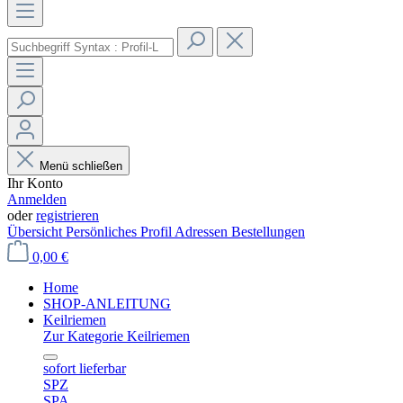
Menü schließen
Ihr Konto
Anmelden
oder
registrieren
Übersicht
Persönliches Profil
Adressen
Bestellungen
0,00 €
Home
SHOP-ANLEITUNG
Keilriemen
Zur Kategorie Keilriemen
sofort lieferbar
SPZ
SPA