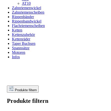
AT10
Zahnriemenwickel
Zahnriemenscheiben
Rippenbänder
Rippenbandwickel
Flachriemenscheiben
Ketten
Kettenzubehör
Kettenräder
Taper Buchsen
Spannsätze
Motoren
Infos
Produkte filtern
Produkte filtern