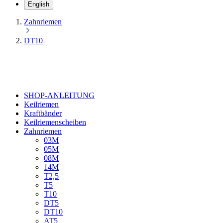
English
Zahnriemen
DT10
SHOP-ANLEITUNG
Keilriemen
Kraftbänder
Keilriemenscheiben
Zahnriemen
03M
05M
08M
14M
T2,5
T5
T10
DT5
DT10
AT5