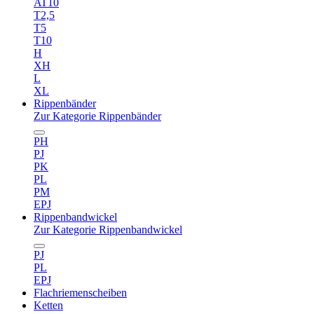
AT10
T2,5
T5
T10
H
XH
L
XL
Rippenbänder
Zur Kategorie Rippenbänder
PH
PJ
PK
PL
PM
EPJ
Rippenbandwickel
Zur Kategorie Rippenbandwickel
PJ
PL
EPJ
Flachriemenscheiben
Ketten