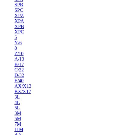
SPB
SPC
XPZ
XPA
XPB
XPC
5
Y/6
8
Z/10
A/13
B/17
C/22
D/32
E/40
AX/X13
BX/X17
3L
4L
5L
3M
5M
7M
11M
AA