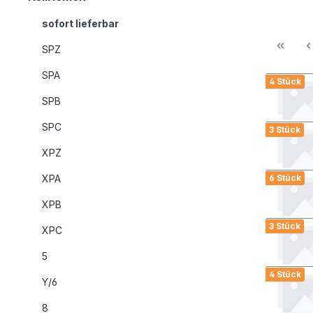
sofort lieferbar
SPZ
SPA
4 Stück
SPB
SPC
3 Stück
XPZ
XPA
6 Stück
XPB
3 Stück
XPC
5
4 Stück
Y/6
8