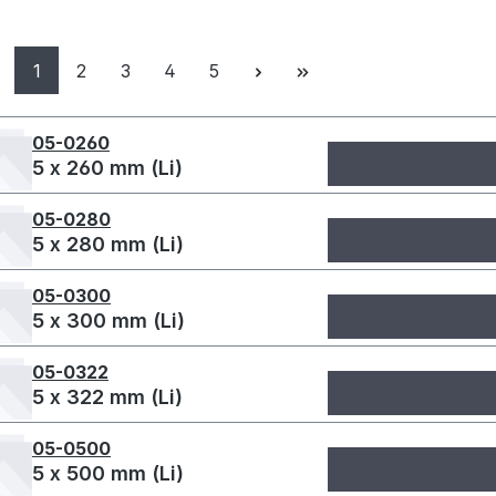
Seite
Seite
Seite
Seite
Seite
1
2
3
4
5
05-0260
5 x 260 mm (Li)
05-0280
5 x 280 mm (Li)
05-0300
5 x 300 mm (Li)
05-0322
5 x 322 mm (Li)
05-0500
5 x 500 mm (Li)