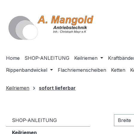
springen
Zur Hauptnavigation springen
Home
SHOP-ANLEITUNG
Keilriemen
Kraftbände
Rippenbandwickel
Flachriemenscheiben
Ketten
K
Keilriemen
sofort lieferbar
SHOP-ANLEITUNG
Breite
Keilriemen