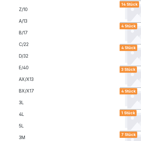
14 Stück
Z/10
A/13
4 Stück
B/17
C/22
4 Stück
D/32
E/40
3 Stück
AX/X13
BX/X17
4 Stück
3L
1 Stück
4L
5L
7 Stück
3M