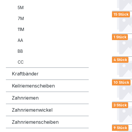
5M
15 Stück
7M
11M
1 Stück
AA
BB
4 Stück
CC
Kraftbänder
10 Stück
Keilriemenscheiben
Zahnriemen
3 Stück
Zahnriemenwickel
Zahnriemenscheiben
9 Stück