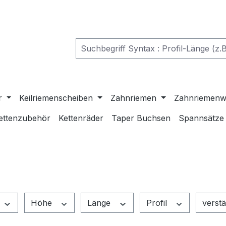
r
Keilriemenscheiben
Zahnriemen
Zahnriemenw
ettenzubehör
Kettenräder
Taper Buchsen
Spannsätze
Höhe
Länge
Profil
verst