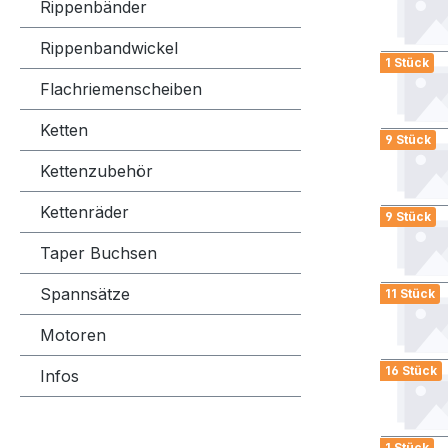
Rippenbänder
Rippenbandwickel
1 Stück
Flachriemenscheiben
Ketten
9 Stück
Kettenzubehör
Kettenräder
9 Stück
Taper Buchsen
Spannsätze
11 Stück
Motoren
16 Stück
Infos
1 Stück