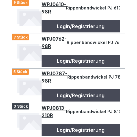
9 Stück
WPJ0610-
Rippenbandwickel PJ 610/ 240J
98R
Login/Registrierung
9 Stück
WPJ0762-
Rippenbandwickel PJ 762/ 300J
98R
Login/Registrierung
5 Stück
WPJ0787-
Rippenbandwickel PJ 787/ 310J
98R
Login/Registrierung
0 Stück
WPJ0813-
Rippenbandwickel PJ 813/ 320J
210R
Login/Registrierung