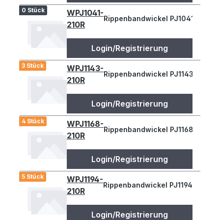
0 Stück
WPJ1041-
Rippenbandwickel PJ1041/ 410J
210R
Login/Registrierung
3 Stück
WPJ1143-
Rippenbandwickel PJ1143/ 450J
210R
Login/Registrierung
4 Stück
WPJ1168-
Rippenbandwickel PJ1168/ 460J
210R
Login/Registrierung
5 Stück
WPJ1194-
Rippenbandwickel PJ1194/ 470J
210R
Login/Registrierung