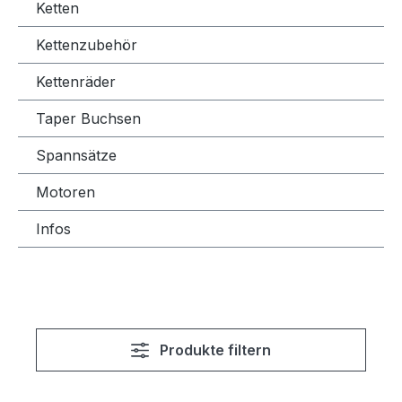
Ketten
Kettenzubehör
Kettenräder
Taper Buchsen
Spannsätze
Motoren
Infos
Produkte filtern