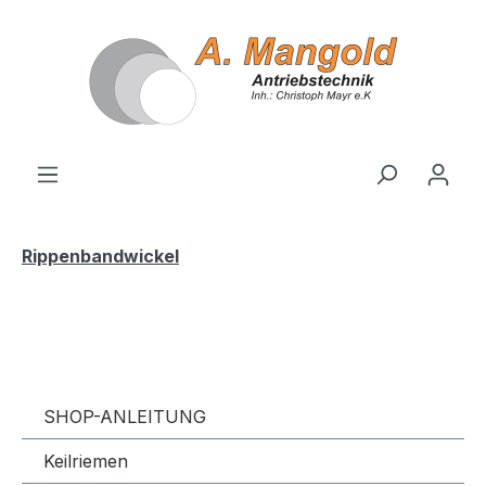
alt springen
Rippenbandwickel
SHOP-ANLEITUNG
Keilriemen