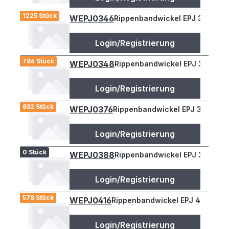
1225 Stück
WEPJ0346
Rippenbandwickel EPJ 346
Login/Registrierung
786 Stück
WEPJ0348
Rippenbandwickel EPJ 348
Login/Registrierung
832 Stück
WEPJ0376
Rippenbandwickel EPJ 376
Login/Registrierung
0 Stück
WEPJ0388
Rippenbandwickel EPJ 388
Login/Registrierung
578 Stück
WEPJ0416
Rippenbandwickel EPJ 416
Login/Registrierung