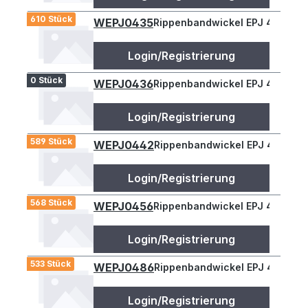
610 Stück
WEPJ0435
Rippenbandwickel EPJ 435
Login/Registrierung
0 Stück
WEPJ0436
Rippenbandwickel EPJ 436
Login/Registrierung
589 Stück
WEPJ0442
Rippenbandwickel EPJ 442
Login/Registrierung
568 Stück
WEPJ0456
Rippenbandwickel EPJ 456
Login/Registrierung
533 Stück
WEPJ0486
Rippenbandwickel EPJ 486
Login/Registrierung