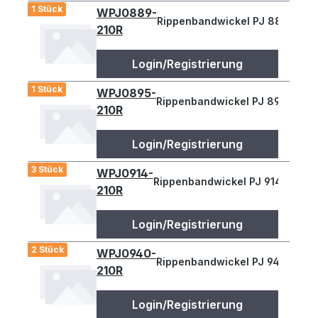
1 Stück
WPJ0889-
Rippenbandwickel PJ 889/ 350
210R
Login/Registrierung
1 Stück
WPJ0895-
Rippenbandwickel PJ 895/ 352
210R
Login/Registrierung
3 Stück
WPJ0914-
Rippenbandwickel PJ 914/ 360J
210R
Login/Registrierung
2 Stück
WPJ0940-
Rippenbandwickel PJ 940/ 370
210R
Login/Registrierung