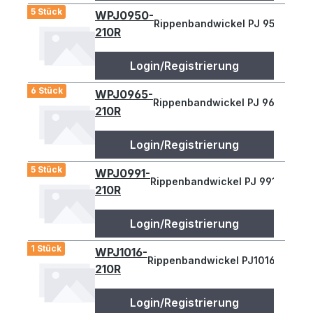
5 Stück
WPJ0950-
Rippenbandwickel PJ 950/ 374
210R
Login/Registrierung
6 Stück
WPJ0965-
Rippenbandwickel PJ 965/ 380
210R
Login/Registrierung
5 Stück
WPJ0991-
Rippenbandwickel PJ 991/ 390J
210R
Login/Registrierung
1 Stück
WPJ1016-
Rippenbandwickel PJ1016/ 400J
210R
Login/Registrierung