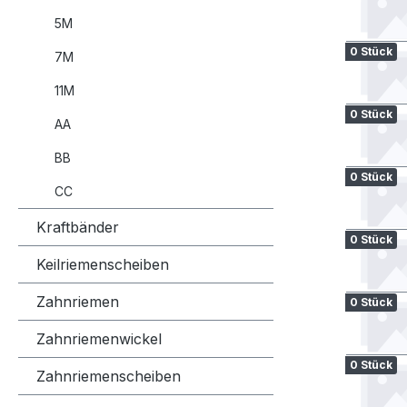
5M
0 Stück
7M
11M
0 Stück
AA
BB
0 Stück
CC
Kraftbänder
0 Stück
Keilriemenscheiben
Zahnriemen
0 Stück
Zahnriemenwickel
0 Stück
Zahnriemenscheiben