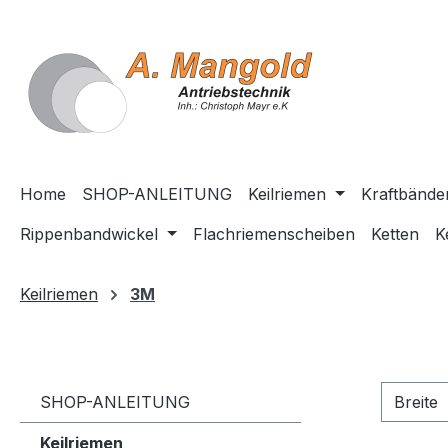
springen
Zur Hauptnavigation springen
Home
SHOP-ANLEITUNG
Keilriemen
Kraftbände
Rippenbandwickel
Flachriemenscheiben
Ketten
K
Keilriemen
3M
SHOP-ANLEITUNG
Breite
Keilriemen