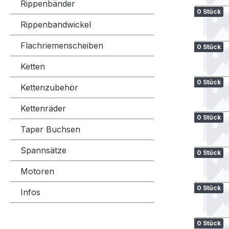
Rippenbänder
0 Stück
Rippenbandwickel
Flachriemenscheiben
0 Stück
Ketten
0 Stück
Kettenzubehör
Kettenräder
0 Stück
Taper Buchsen
Spannsätze
0 Stück
Motoren
0 Stück
Infos
0 Stück