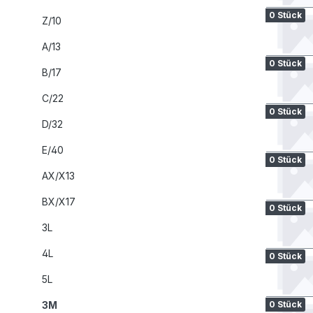
0 Stück
Z/10
A/13
0 Stück
B/17
C/22
0 Stück
D/32
E/40
0 Stück
AX/X13
BX/X17
0 Stück
3L
4L
0 Stück
5L
3M
0 Stück