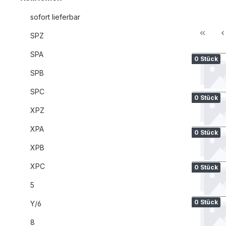
sofort lieferbar
SPZ
SPA
0 Stück
SPB
SPC
0 Stück
XPZ
XPA
0 Stück
XPB
XPC
0 Stück
5
0 Stück
Y/6
8