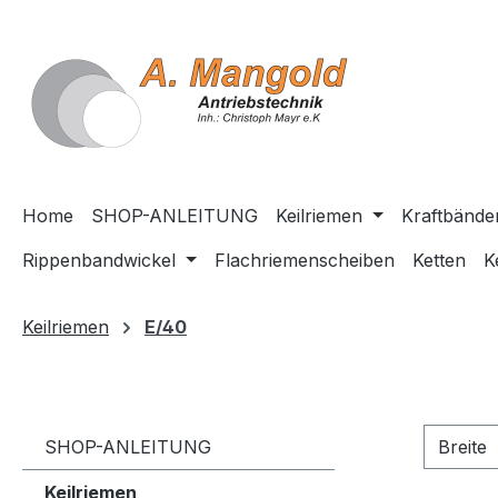
springen
Zur Hauptnavigation springen
Home
SHOP-ANLEITUNG
Keilriemen
Kraftbände
Rippenbandwickel
Flachriemenscheiben
Ketten
K
Keilriemen
E/40
SHOP-ANLEITUNG
Breite
Keilriemen