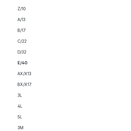
Z/10
A/13
B/17
C/22
D/32
E/40
AX/X13
BX/X17
3L
4L
5L
3M