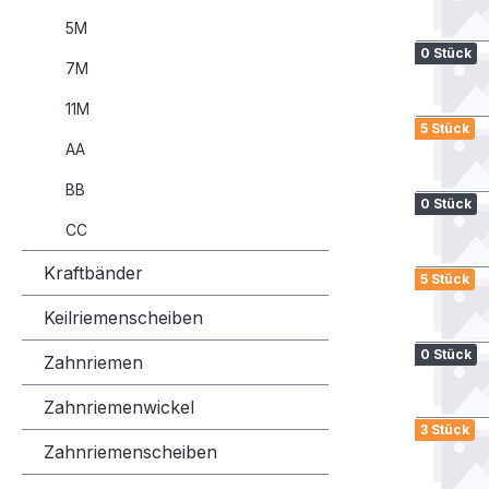
5M
0 Stück
7M
11M
5 Stück
AA
BB
0 Stück
CC
Kraftbänder
5 Stück
Keilriemenscheiben
0 Stück
Zahnriemen
Zahnriemenwickel
3 Stück
Zahnriemenscheiben