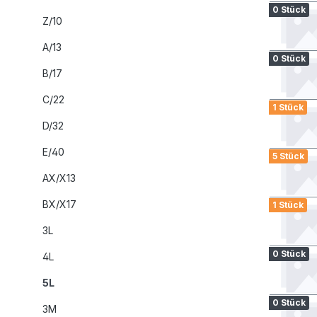
0 Stück
Z/10
A/13
0 Stück
B/17
C/22
1 Stück
D/32
E/40
5 Stück
AX/X13
BX/X17
1 Stück
3L
0 Stück
4L
5L
0 Stück
3M