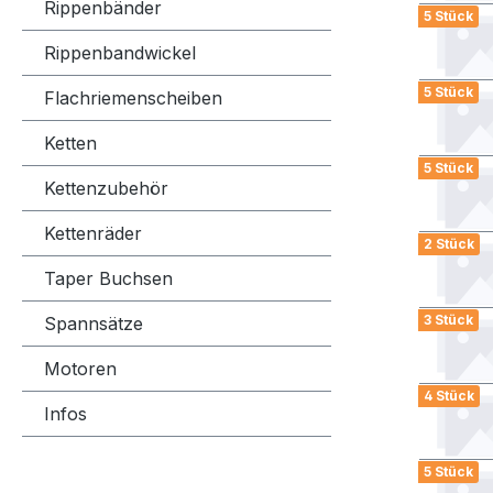
Rippenbänder
5 Stück
Rippenbandwickel
5 Stück
Flachriemenscheiben
Ketten
5 Stück
Kettenzubehör
Kettenräder
2 Stück
Taper Buchsen
3 Stück
Spannsätze
Motoren
4 Stück
Infos
5 Stück