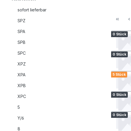
sofort lieferbar
SPZ
SPA
0 Stück
SPB
SPC
0 Stück
XPZ
XPA
5 Stück
XPB
0 Stück
XPC
5
0 Stück
Y/6
8