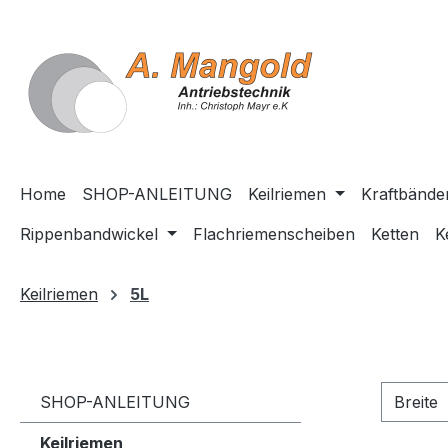
springen
Zur Hauptnavigation springen
Home
SHOP-ANLEITUNG
Keilriemen
Kraftbände
Rippenbandwickel
Flachriemenscheiben
Ketten
K
Keilriemen
5L
SHOP-ANLEITUNG
Breite
Keilriemen