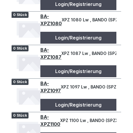
Login/Registrierung
0 Stück
BA-
XPZ 1080 Lw , BANDO (SPZX)
XPZ1080
Login/Registrierung
0 Stück
BA-
XPZ 1087 Lw , BANDO (SPZX)
XPZ1087
Login/Registrierung
0 Stück
BA-
XPZ 1097 Lw , BANDO (SPZX)
XPZ1097
Login/Registrierung
0 Stück
BA-
XPZ 1100 Lw , BANDO (SPZX)
XPZ1100