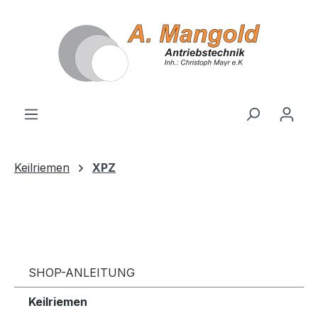
alt springen
Keilriemen
XPZ
SHOP-ANLEITUNG
Keilriemen