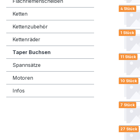
Flachriemenscheiben
4 Stück
Ketten
Kettenzubehör
1 Stück
Kettenräder
Taper Buchsen
11 Stück
Spannsätze
Motoren
10 Stück
Infos
7 Stück
27 Stück