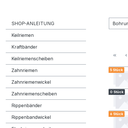
SHOP-ANLEITUNG
Bohru
Keilriemen
Kraftbänder
Keilriemenscheiben
Zahnriemen
5 Stück
Zahnriemenwickel
0 Stück
Zahnriemenscheiben
Rippenbänder
6 Stück
Rippenbandwickel