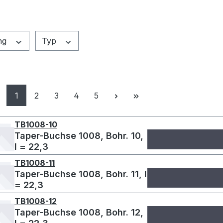
ng
Typ
Seite
Seite
Seite
Seite
Seite
1
2
3
4
5
TB1008-10
Taper-Buchse 1008, Bohr. 10,
l = 22,3
TB1008-11
Taper-Buchse 1008, Bohr. 11, l
= 22,3
TB1008-12
Taper-Buchse 1008, Bohr. 12,