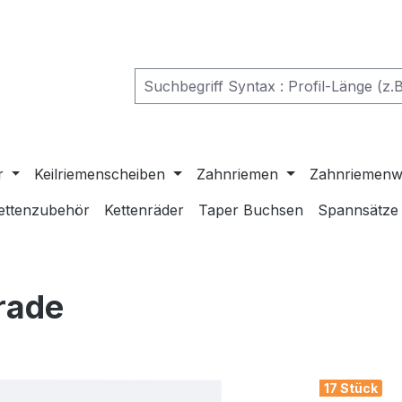
r
Keilriemenscheiben
Zahnriemen
Zahnriemenw
ettenzubehör
Kettenräder
Taper Buchsen
Spannsätze
rade
17 Stück