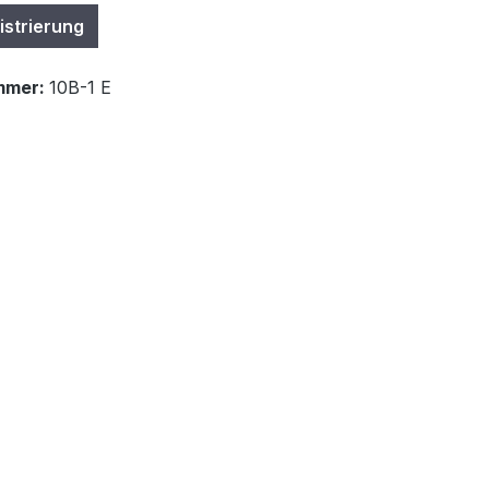
istrierung
mmer:
10B-1 E