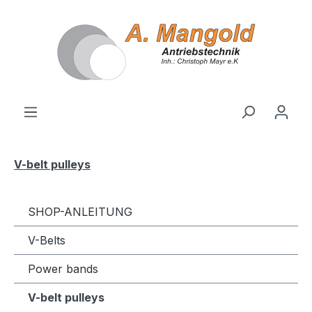
in content
V-belt pulleys
SHOP-ANLEITUNG
V-Belts
Power bands
V-belt pulleys