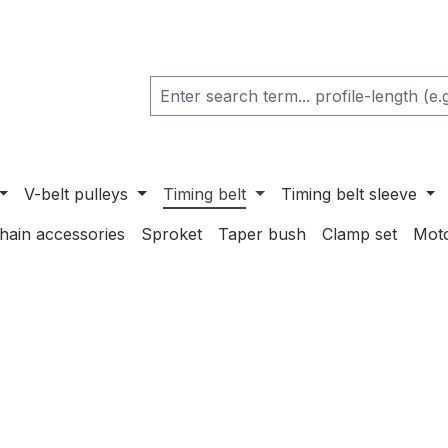
V-belt pulleys
Timing belt
Timing belt sleeve
chain accessories
Sproket
Taper bush
Clamp set
Mot