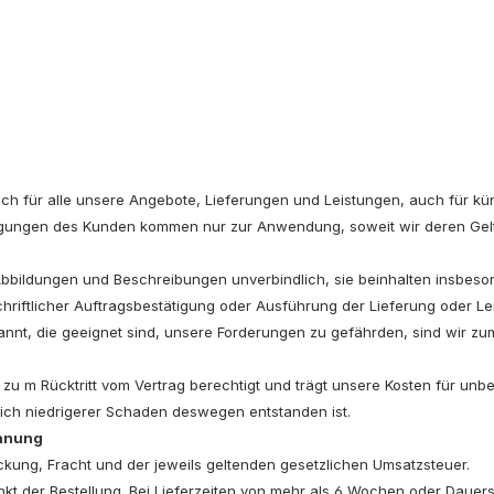
ch für alle unsere Angebote, Lieferungen und Leistungen, auch für kün
ungen des Kunden kommen nur zur Anwendung, soweit wir deren Geltu
bbildungen und Beschreibungen unverbindlich, sie beinhalten insbeson
 schriftlicher Auftragsbestätigung oder Ausführung der Lieferung oder 
t, die geeignet sind, unsere Forderungen zu gefährden, sind wir zum 
 zu m Rücktritt vom Vertrag berechtigt und trägt unsere Kosten für un
lich niedrigerer Schaden deswegen entstanden ist.
chnung
ckung, Fracht und der jeweils geltenden gesetzlichen Umsatzsteuer.
punkt der Bestellung. Bei Lieferzeiten von mehr als 6 Wochen oder Daue