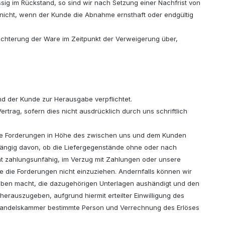
sig im Rückstand, so sind wir nach Setzung einer Nachfrist von
 nicht, wenn der Kunde die Abnahme ernsthaft oder endgültig
lechterung der Ware im Zeitpunkt der Verweigerung über,
d der Kunde zur Herausgabe verpflichtet.
trag, sofern dies nicht ausdrücklich durch uns schriftlich
t alle Forderungen in Höhe des zwischen uns und dem Kunden
hängig davon, ob die Liefergegenstände ohne oder nach
ht zahlungsunfähig, im Verzug mit Zahlungen oder unsere
ge die Forderungen nicht einzuziehen. Andernfalls können wir
gaben macht, die dazugehörigen Unterlagen aushändigt und den
i herauszugeben, aufgrund hiermit erteilter Einwilligung des
 Handelskammer bestimmte Person und Verrechnung des Erlöses