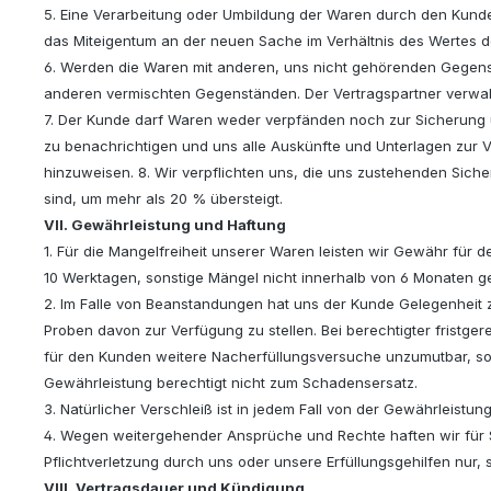
5. Eine Verarbeitung oder Umbildung der Waren durch den Kund
das Miteigentum an der neuen Sache im Verhältnis des Wertes d
6. Werden die Waren mit anderen, uns nicht gehörenden Gegens
anderen vermischten Gegenständen. Der Vertragspartner verwah
7. Der Kunde darf Waren weder verpfänden noch zur Sicherung 
zu benachrichtigen und uns alle Auskünfte und Unterlagen zur Ve
hinzuweisen. 8. Wir verpflichten uns, die uns zustehenden Sich
sind, um mehr als 20 % übersteigt.
VII. Gewährleistung und Haftung
1. Für die Mangelfreiheit unserer Waren leisten wir Gewähr für 
10 Werktagen, sonstige Mängel nicht innerhalb von 6 Monaten g
2. Im Falle von Beanstandungen hat uns der Kunde Gelegenheit
Proben davon zur Verfügung zu stellen. Bei berechtigter frist
für den Kunden weitere Nacherfüllungsversuche unzumutbar, s
Gewährleistung berechtigt nicht zum Schadensersatz.
3. Natürlicher Verschleiß ist in jedem Fall von der Gewährleistu
4. Wegen weitergehender Ansprüche und Rechte haften wir für Sc
Pflichtverletzung durch uns oder unsere Erfüllungsgehilfen nur, 
VIII. Vertragsdauer und Kündigung