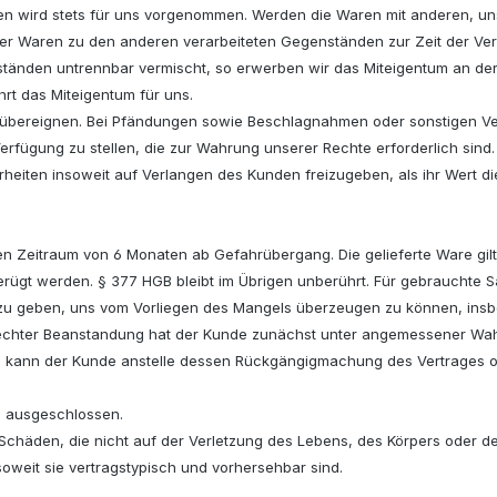
en wird stets für uns vorgenommen. Werden die Waren mit anderen, un
er Waren zu den anderen verarbeiteten Gegenständen zur Zeit der Ver
tänden untrennbar vermischt, so erwerben wir das Miteigentum an de
rt das Miteigentum für uns.
übereignen. Bei Pfändungen sowie Beschlagnahmen oder sonstigen Ver
rfügung zu stellen, die zur Wahrung unserer Rechte erforderlich sind.
erheiten insoweit auf Verlangen des Kunden freizugeben, als ihr Wert d
den Zeitraum von 6 Monaten ab Gefahrübergang. Die gelieferte Ware gil
erügt werden. § 377 HGB bleibt im Übrigen unberührt. Für gebrauchte 
 zu geben, uns vom Vorliegen des Mangels überzeugen zu können, ins
gerechter Beanstandung hat der Kunde zunächst unter angemessener Wah
o kann der Kunde anstelle dessen Rückgängigmachung des Vertrages o
ng ausgeschlossen.
häden, die nicht auf der Verletzung des Lebens, des Körpers oder der 
soweit sie vertragstypisch und vorhersehbar sind.