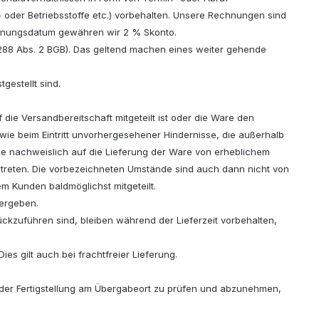
 oder Betriebsstoffe etc.) vorbehalten. Unsere Rechnungen sind
chnungsdatum gewähren wir 2 % Skonto.
§288 Abs. 2 BGB). Das geltend machen eines weiter gehende
gestellt sind.
f die Versandbereitschaft mitgeteilt ist oder die Ware den
ie beim Eintritt unvorhergesehener Hindernisse, die außerhalb
sse nachweislich auf die Lieferung der Ware von erheblichem
intreten. Die vorbezeichneten Umstände sind auch dann nicht von
m Kunden baldmöglichst mitgeteilt.
 ergeben.
ckzuführen sind, bleiben während der Lieferzeit vorbehalten,
es gilt auch bei frachtfreier Lieferung.
n der Fertigstellung am Übergabeort zu prüfen und abzunehmen,