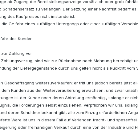
ge ab Zugang der Bereitstellungsanzeige vorsätzlich oder grob fahrläs
d Schadensersatz zu verlangen. Der Setzung einer Nachfrist bedarf es
ung des Kaufpreises nicht imstande ist.
 die Ge fahr eines zufälligen Untergangs oder einer zufälligen Versch
efahr des Kunden.
 zur Zahlung vor.
i Zahlungsverzug, sind wir zur Rücknahme nach Mahnung berechtigt un
ng der Liefergegenstände durch uns gelten nicht als Rücktritt vom Ver
hen Geschäftsgang weiterzuverkaufen; er tritt uns jedoch bereits jetz
 die dem Kunden aus der Weiterveräußerung erwachsen, und zwar unab
rungen ist der Kunde nach deren Abtretung ermächtigt, solange er nic
ugnis, die Forderungen selbst einzuziehen, verpflichten wir uns, solan
und deren Schuldner bekannt gibt, alle zum Einzug erforderlichen An
lieferte Ware ist uns in diesem Fall auf Verlangen fracht- und spesenfre
igerung oder freihändigen Verkauf durch eine von der Industrie und