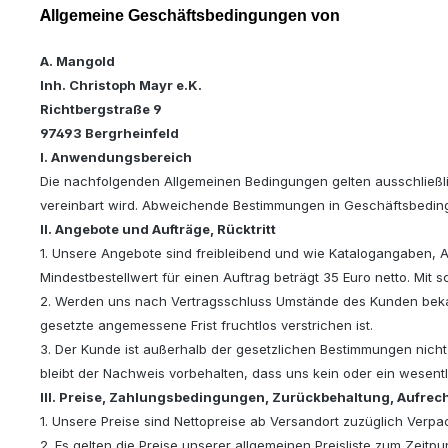
A
llgemeine Geschäftsbedingungen von
A. Mangold
Inh. Christoph Mayr e.K.
Richtbergstraße 9
97493 Bergrheinfeld
I. Anwendungsbereich
Die nachfolgenden Allgemeinen Bedingungen gelten ausschließli
vereinbart wird. Abweichende Bestimmungen in Geschäftsbeding
II. Angebote und Aufträge, Rücktritt
1. Unsere Angebote sind freibleibend und wie Katalogangaben, A
Mindestbestellwert für einen Auftrag beträgt 35 Euro netto. Mit
2. Werden uns nach Vertragsschluss Umstände des Kunden bekann
gesetzte angemessene Frist fruchtlos verstrichen ist.
3. Der Kunde ist außerhalb der gesetzlichen Bestimmungen nicht
bleibt der Nachweis vorbehalten, dass uns kein oder ein wesent
III. Preise, Zahlungsbedingungen, Zurückbehaltung, Aufre
1. Unsere Preise sind Nettopreise ab Versandort zuzüglich Verpa
2. Es gelten die Preise unserer allgemeinen Preisliste zum Zeit