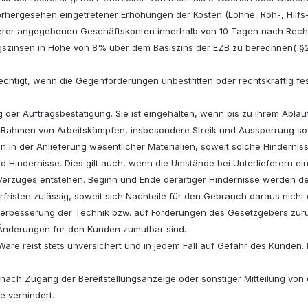
rhergesehen eingetretener Erhöhungen der Kosten (Löhne, Roh-, Hilfs-
 unserer angegebenen Geschäftskonten innerhalb von 10 Tagen nach Re
zugszinsen in Höhe von 8% über dem Basiszins der EZB zu berechnen( 
htigt, wenn die Gegenforderungen unbestritten oder rechtskräftig fest
ng der Auftragsbestätigung. Sie ist eingehalten, wenn bis zu ihrem Ablau
m Rahmen von Arbeitskämpfen, insbesondere Streik und Aussperrung sow
en in der Anlieferung wesentlicher Materialien, soweit solche Hinderni
 Hindernisse. Dies gilt auch, wenn die Umstände bei Unterlieferern e
Verzuges entstehen. Beginn und Ende derartiger Hindernisse werden de
rfristen zulässig, soweit sich Nachteile für den Gebrauch daraus nicht
 Verbesserung der Technik bzw. auf Forderungen des Gesetzgebers zurü
 Änderungen für den Kunden zumutbar sind.
re reist stets unversichert und in jedem Fall auf Gefahr des Kunden. Di
en nach Zugang der Bereitstellungsanzeige oder sonstiger Mitteilung vo
e verhindert.