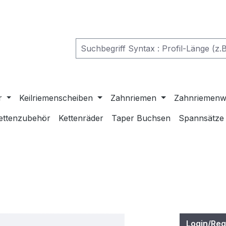
r
Keilriemenscheiben
Zahnriemen
Zahnriemenw
ettenzubehör
Kettenräder
Taper Buchsen
Spannsätze
Login/Reg