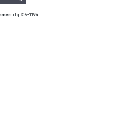
mmer:
rbpl06-1194