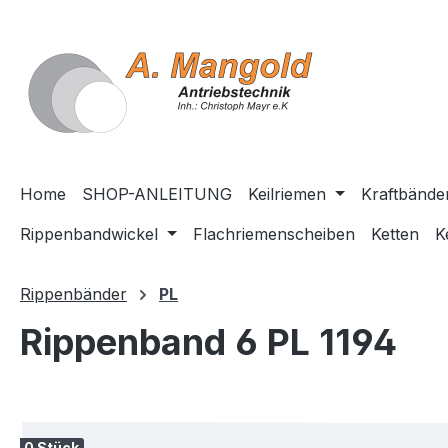
springen
Zur Hauptnavigation springen
Home
SHOP-ANLEITUNG
Keilriemen
Kraftbände
Rippenbandwickel
Flachriemenscheiben
Ketten
K
Rippenbänder
PL
Rippenband 6 PL 1194
Bildergalerie überspringen
0 Stück