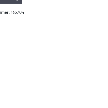
mmer:
165704