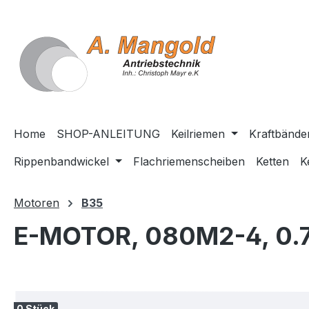
springen
Zur Hauptnavigation springen
Home
SHOP-ANLEITUNG
Keilriemen
Kraftbände
Rippenbandwickel
Flachriemenscheiben
Ketten
K
Motoren
B35
E-MOTOR, 080M2-4, 0.7
Bildergalerie überspringen
0 Stück