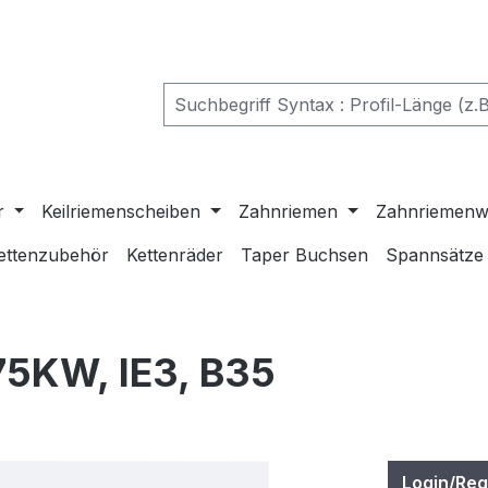
r
Keilriemenscheiben
Zahnriemen
Zahnriemenw
ettenzubehör
Kettenräder
Taper Buchsen
Spannsätze
5KW, IE3, B35
Login/Reg