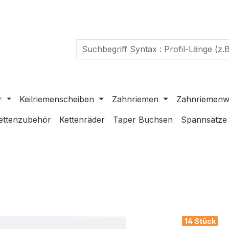
r
Keilriemenscheiben
Zahnriemen
Zahnriemenw
ettenzubehör
Kettenräder
Taper Buchsen
Spannsätze
14 Stück