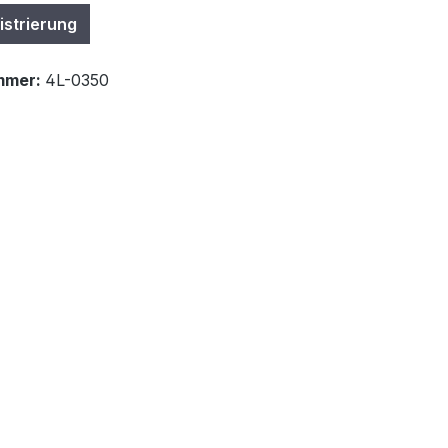
istrierung
mmer:
4L-0350