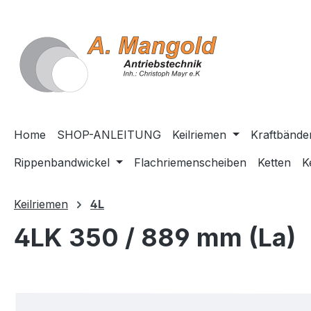
springen
Zur Hauptnavigation springen
Home
SHOP-ANLEITUNG
Keilriemen
Kraftbände
Rippenbandwickel
Flachriemenscheiben
Ketten
K
Keilriemen
4L
4LK 350 / 889 mm (La)
Bildergalerie überspringen