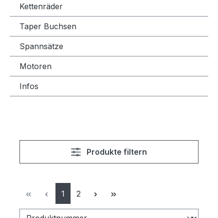
Kettenräder
Taper Buchsen
Spannsätze
Motoren
Infos
Produkte filtern
Seite
Seite
1
2