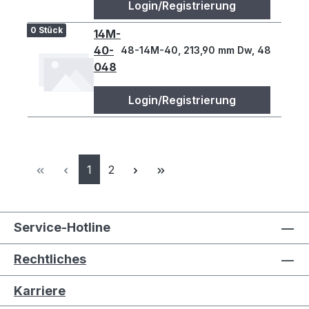
Login/Registrierung
0 Stück
14M-
40-
48-14M-40, 213,90 mm Dw, 48 Z., 14 T
048
Login/Registrierung
Seite
Seite
1
2
Service-Hotline
Rechtliches
Karriere