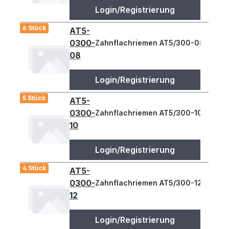
Login/Registrierung
6 Stück
AT5-
0300-
Zahnflachriemen AT5/300-08, t=5,
08
Login/Registrierung
5 Stück
AT5-
0300-
Zahnflachriemen AT5/300-10, t=5,
10
Login/Registrierung
4 Stück
AT5-
0300-
Zahnflachriemen AT5/300-12, t=5,
12
Login/Registrierung