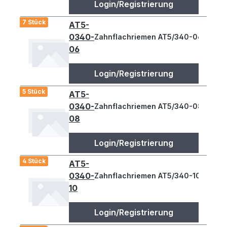
Login/Registrierung
7 Stück
AT5-
0340-
Zahnflachriemen AT5/340-06, t=5,
06
Login/Registrierung
5 Stück
AT5-
0340-
Zahnflachriemen AT5/340-08, t=5,
08
Login/Registrierung
4 Stück
AT5-
0340-
Zahnflachriemen AT5/340-10, t=5,
10
Login/Registrierung