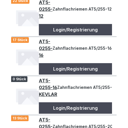
22 Stück
AT5-
0255-
Zahnflachriemen AT5/255-12, t=5,
12
Login/Registrierung
17 Stück
AT5-
0255-
Zahnflachriemen AT5/255-16, t=5,
16
Login/Registrierung
0 Stück
AT5-
0255-16
Zahnflachriemen AT5/255-16, 25, 
KEVLAR
Login/Registrierung
13 Stück
AT5-
0255-
Zahnflachriemen AT5/255-20, t=5,