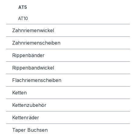
AT5
AT10
Zahnriemenwickel
Zahnriemenscheiben
Rippenbänder
Rippenbandwickel
Flachriemenscheiben
Ketten
Kettenzubehör
Kettenräder
Taper Buchsen