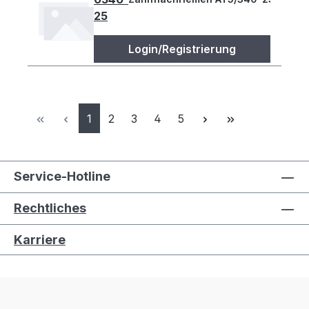
25
Login/Registrierung
Seite
Seite
Seite
Seite
Seite
1
2
3
4
5
Service-Hotline
Rechtliches
Karriere