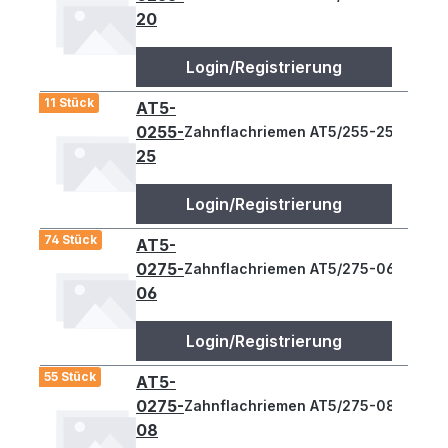
20
Login/Registrierung
11 Stück
AT5-
0255-
Zahnflachriemen AT5/255-25, t=5,
25
Login/Registrierung
74 Stück
AT5-
0275-
Zahnflachriemen AT5/275-06, t=5,
06
Login/Registrierung
55 Stück
AT5-
0275-
Zahnflachriemen AT5/275-08, t=5,
08