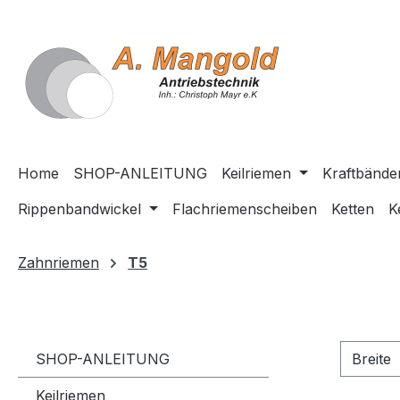
springen
Zur Hauptnavigation springen
Home
SHOP-ANLEITUNG
Keilriemen
Kraftbände
Rippenbandwickel
Flachriemenscheiben
Ketten
K
Zahnriemen
T5
SHOP-ANLEITUNG
Breite
Keilriemen