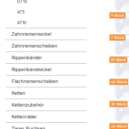
DT10
AT5
9 Stück
AT10
Zahnriemenwickel
7 Stück
Zahnriemenscheiben
Rippenbänder
53 Stück
Rippenbandwickel
Flachriemenscheiben
40 Stück
Ketten
Kettenzubehör
32 Stück
Kettenräder
26 Stück
Taper Buchsen