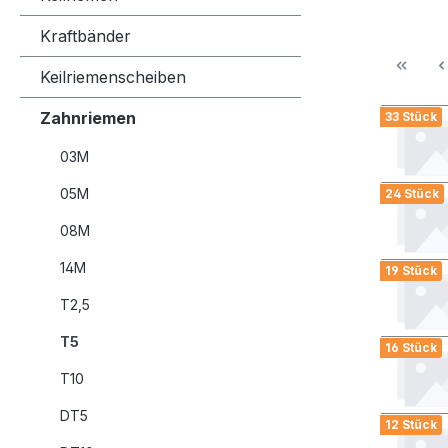
Kraftbänder
Keilriemenscheiben
Zahnriemen
33 Stück
03M
05M
24 Stück
08M
14M
19 Stück
T2,5
T5
16 Stück
T10
DT5
12 Stück