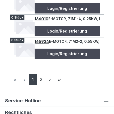
Login/Registrierung
0 Stück
166010
E-MOTOR, 71M1-4, 0.25KW, IE3, B34
Login/Registrierung
0 Stück
165934
E-MOTOR, 71M2-2, 0.55KW, IE3, B3
Login/Registrierung
Seite
Seite
1
2
Service-Hotline
Rechtliches