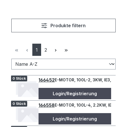
Produkte filtern
Seite
Seite
1
2
0 Stück
166452
E-MOTOR, 100L-2, 3KW, IE3, B34L
Login/Registrierung
0 Stück
166558
E-MOTOR, 100L-4, 2.2KW, IE3, B34L
Login/Registrierung