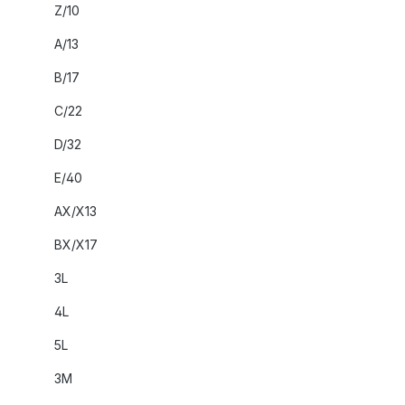
Z/10
A/13
B/17
C/22
D/32
E/40
AX/X13
BX/X17
3L
4L
5L
3M