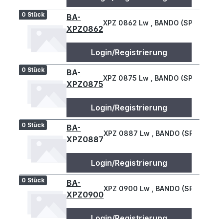
0 Stück
BA-
XPZ 0862 Lw , BANDO (SPZX)
XPZ0862
Login/Registrierung
0 Stück
BA-
XPZ 0875 Lw , BANDO (SPZX)
XPZ0875
Login/Registrierung
0 Stück
BA-
XPZ 0887 Lw , BANDO (SPZX)
XPZ0887
Login/Registrierung
0 Stück
BA-
XPZ 0900 Lw , BANDO (SPZX)
XPZ0900
Login/Registrierung