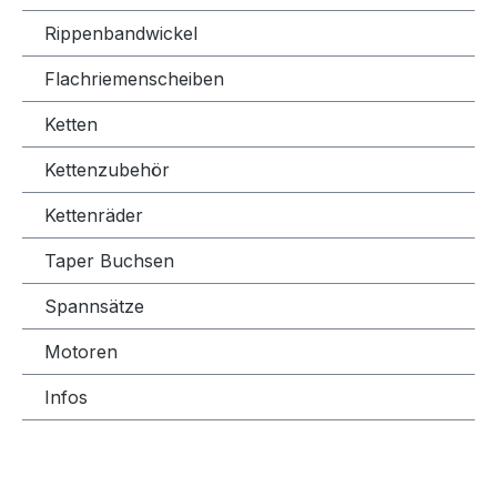
Rippenbandwickel
Flachriemenscheiben
Ketten
Kettenzubehör
Kettenräder
Taper Buchsen
Spannsätze
Motoren
Infos