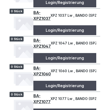
Login/Registrierung
0 Stück
BA-
XPZ 1037 Lw , BANDO (SPZX)
XPZ1037
Login/Registrierung
0 Stück
BA-
XPZ 1047 Lw , BANDO (SPZX)
XPZ1047
Login/Registrierung
0 Stück
BA-
XPZ 1060 Lw , BANDO (SPZX)
XPZ1060
Login/Registrierung
0 Stück
BA-
XPZ 1077 Lw , BANDO (SPZX)
XPZ1077