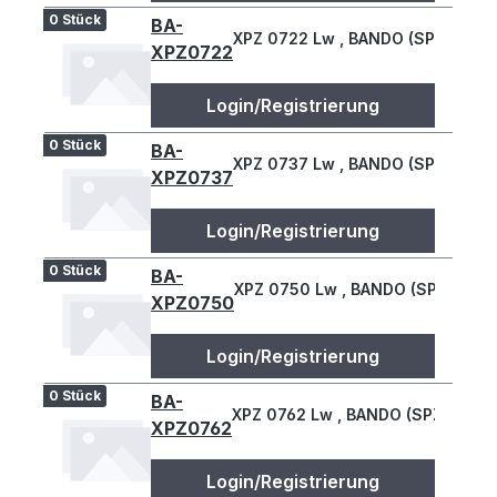
0 Stück
BA-
XPZ 0722 Lw , BANDO (SPZX)
XPZ0722
Login/Registrierung
0 Stück
BA-
XPZ 0737 Lw , BANDO (SPZX)
XPZ0737
Login/Registrierung
0 Stück
BA-
XPZ 0750 Lw , BANDO (SPZX)
XPZ0750
Login/Registrierung
0 Stück
BA-
XPZ 0762 Lw , BANDO (SPZX)
XPZ0762
Login/Registrierung