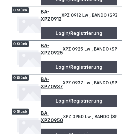
0 Stück
BA-
XPZ 0912 Lw , BANDO (SPZX)
XPZ0912
Login/Registrierung
0 Stück
BA-
XPZ 0925 Lw , BANDO (SPZX)
XPZ0925
Login/Registrierung
0 Stück
BA-
XPZ 0937 Lw , BANDO (SPZX)
XPZ0937
Login/Registrierung
0 Stück
BA-
XPZ 0950 Lw , BANDO (SPZX)
XPZ0950