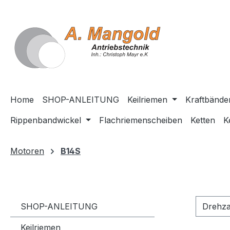
springen
Zur Hauptnavigation springen
Home
SHOP-ANLEITUNG
Keilriemen
Kraftbände
Rippenbandwickel
Flachriemenscheiben
Ketten
K
Motoren
B14S
SHOP-ANLEITUNG
Drehz
Keilriemen