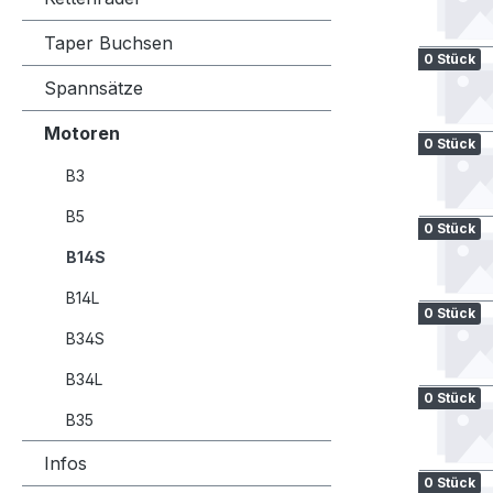
Taper Buchsen
0 Stück
Spannsätze
Motoren
0 Stück
B3
B5
0 Stück
B14S
B14L
0 Stück
B34S
B34L
0 Stück
B35
Infos
0 Stück