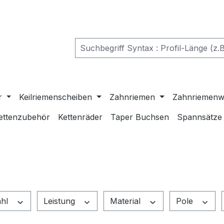
r
Keilriemenscheiben
Zahnriemen
Zahnriemenw
ettenzubehör
Kettenräder
Taper Buchsen
Spannsätze
ahl
Leistung
Material
Pole