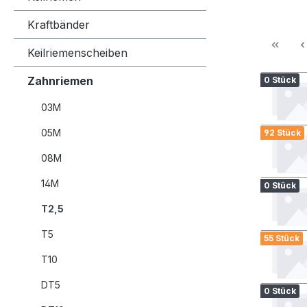
Kraftbänder
Keilriemenscheiben
Zahnriemen
0 Stück
03M
05M
92 Stück
08M
14M
0 Stück
T2,5
T5
55 Stück
T10
DT5
0 Stück