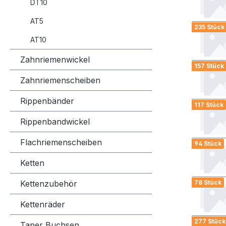
DT10
AT5
235 Stück
AT10
Zahnriemenwickel
157 Stück
Zahnriemenscheiben
Rippenbänder
117 Stück
Rippenbandwickel
Flachriemenscheiben
94 Stück
Ketten
Kettenzubehör
78 Stück
Kettenräder
277 Stück
Taper Buchsen