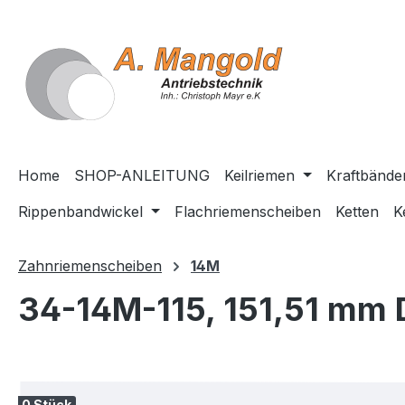
springen
Zur Hauptnavigation springen
Home
SHOP-ANLEITUNG
Keilriemen
Kraftbände
Rippenbandwickel
Flachriemenscheiben
Ketten
K
Zahnriemenscheiben
14M
34-14M-115, 151,51 mm D
Bildergalerie überspringen
0 Stück