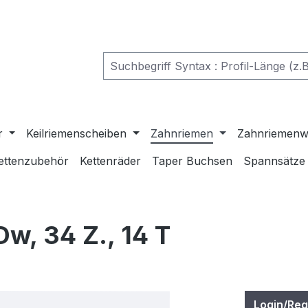
r
Keilriemenscheiben
Zahnriemen
Zahnriemenw
ettenzubehör
Kettenräder
Taper Buchsen
Spannsätze
w, 34 Z., 14 T
Login/Reg