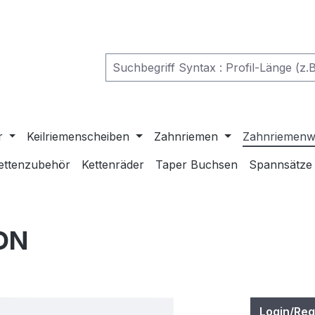
r
Keilriemenscheiben
Zahnriemen
Zahnriemenw
ettenzubehör
Kettenräder
Taper Buchsen
Spannsätze
ON
Login/Reg