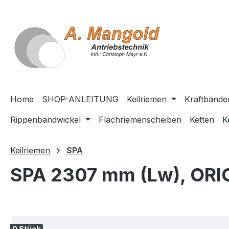
springen
Zur Hauptnavigation springen
Home
SHOP-ANLEITUNG
Keilriemen
Kraftbände
Rippenbandwickel
Flachriemenscheiben
Ketten
K
Keilriemen
SPA
SPA 2307 mm (Lw), ORI
Bildergalerie überspringen
0 Stück