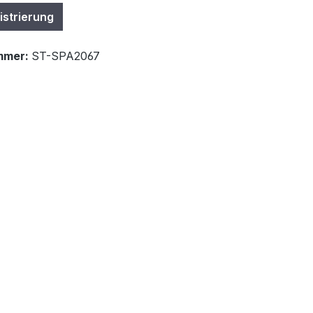
istrierung
mmer:
ST-SPA2067