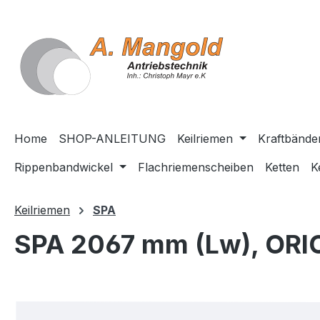
springen
Zur Hauptnavigation springen
Home
SHOP-ANLEITUNG
Keilriemen
Kraftbände
Rippenbandwickel
Flachriemenscheiben
Ketten
K
Keilriemen
SPA
SPA 2067 mm (Lw), ORI
Bildergalerie überspringen