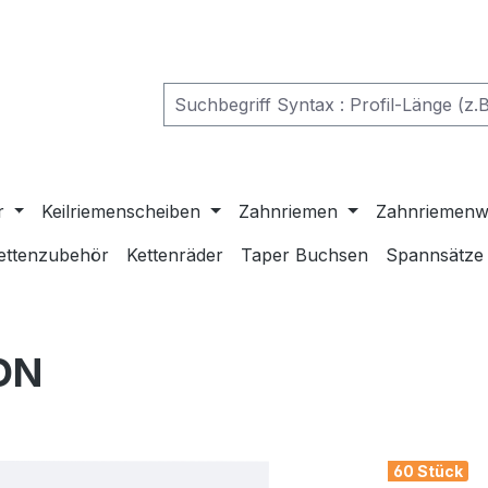
r
Keilriemenscheiben
Zahnriemen
Zahnriemenw
ettenzubehör
Kettenräder
Taper Buchsen
Spannsätze
ON
60 Stück