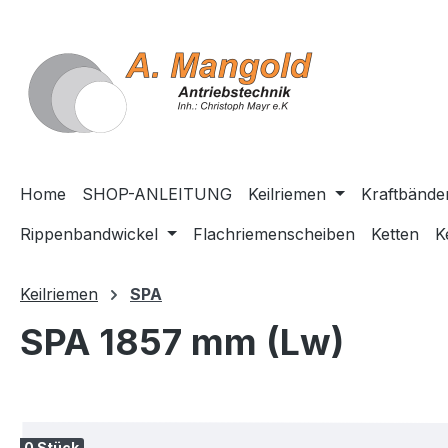
springen
Zur Hauptnavigation springen
Home
SHOP-ANLEITUNG
Keilriemen
Kraftbände
Rippenbandwickel
Flachriemenscheiben
Ketten
K
Keilriemen
SPA
SPA 1857 mm (Lw)
Bildergalerie überspringen
0 Stück