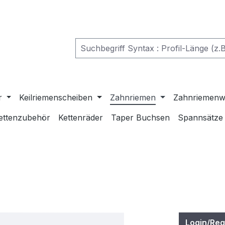
r
Keilriemenscheiben
Zahnriemen
Zahnriemenw
ettenzubehör
Kettenräder
Taper Buchsen
Spannsätze
Login/Reg