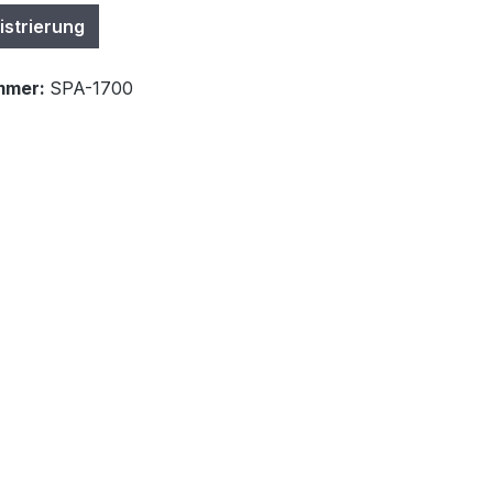
istrierung
mmer:
SPA-1700