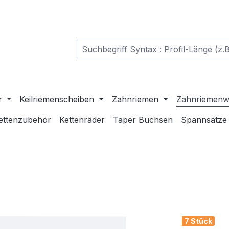
r
Keilriemenscheiben
Zahnriemen
Zahnriemenw
ettenzubehör
Kettenräder
Taper Buchsen
Spannsätze
7 Stück