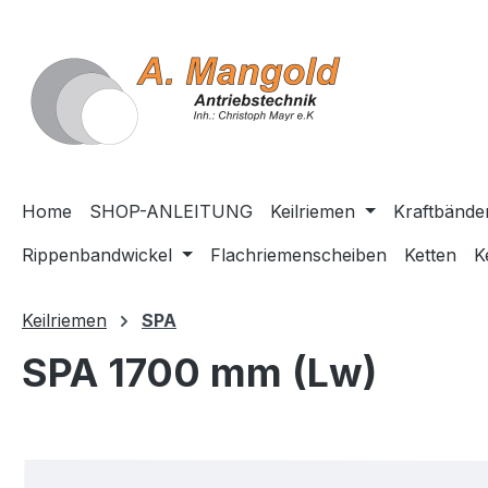
springen
Zur Hauptnavigation springen
Home
SHOP-ANLEITUNG
Keilriemen
Kraftbände
Rippenbandwickel
Flachriemenscheiben
Ketten
K
Keilriemen
SPA
SPA 1700 mm (Lw)
Bildergalerie überspringen