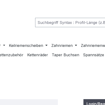
r
Keilriemenscheiben
Zahnriemen
Zahnriemenw
ettenzubehör
Kettenräder
Taper Buchsen
Spannsätze
Login/Reg