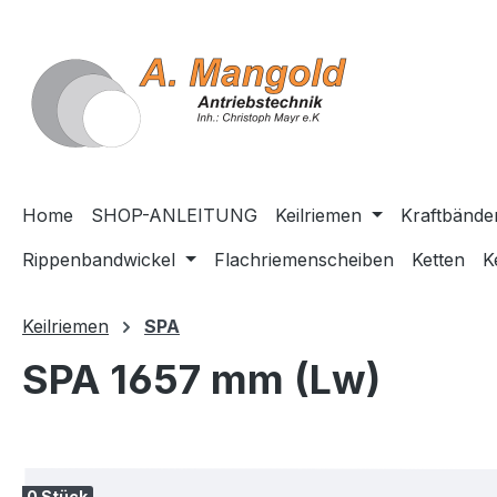
springen
Zur Hauptnavigation springen
Home
SHOP-ANLEITUNG
Keilriemen
Kraftbände
Rippenbandwickel
Flachriemenscheiben
Ketten
K
Keilriemen
SPA
SPA 1657 mm (Lw)
Bildergalerie überspringen
0 Stück