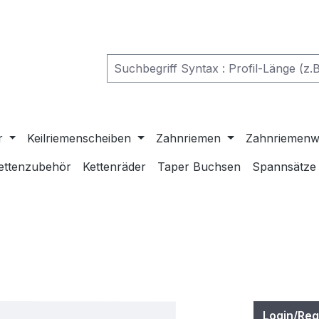
r
Keilriemenscheiben
Zahnriemen
Zahnriemenw
ettenzubehör
Kettenräder
Taper Buchsen
Spannsätze
Login/Reg