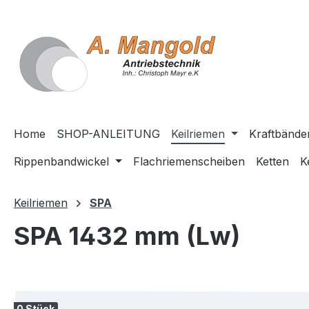
springen
Zur Hauptnavigation springen
Home
SHOP-ANLEITUNG
Keilriemen
Kraftbände
Rippenbandwickel
Flachriemenscheiben
Ketten
K
Keilriemen
SPA
SPA 1432 mm (Lw)
Bildergalerie überspringen
0 Stück