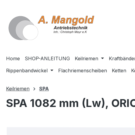
springen
Zur Hauptnavigation springen
Home
SHOP-ANLEITUNG
Keilriemen
Kraftbände
Rippenbandwickel
Flachriemenscheiben
Ketten
K
Keilriemen
SPA
SPA 1082 mm (Lw), ORI
Bildergalerie überspringen