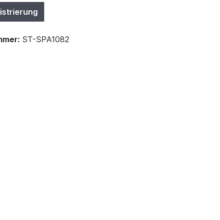
istrierung
mmer:
ST-SPA1082