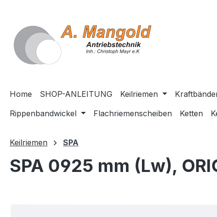
springen
Zur Hauptnavigation springen
Home
SHOP-ANLEITUNG
Keilriemen
Kraftbände
Rippenbandwickel
Flachriemenscheiben
Ketten
K
Keilriemen
SPA
SPA 0925 mm (Lw), OR
Bildergalerie überspringen