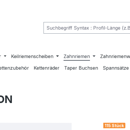
r
Keilriemenscheiben
Zahnriemen
Zahnriemenw
ettenzubehör
Kettenräder
Taper Buchsen
Spannsätze
ION
115 Stück