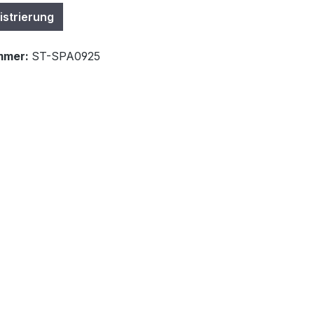
istrierung
mmer:
ST-SPA0925