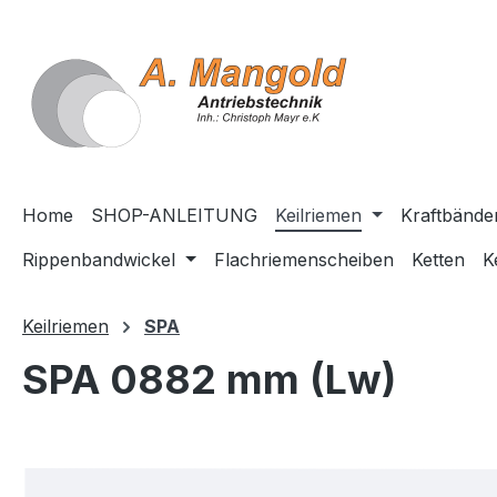
springen
Zur Hauptnavigation springen
Home
SHOP-ANLEITUNG
Keilriemen
Kraftbände
Rippenbandwickel
Flachriemenscheiben
Ketten
K
Keilriemen
SPA
SPA 0882 mm (Lw)
Bildergalerie überspringen