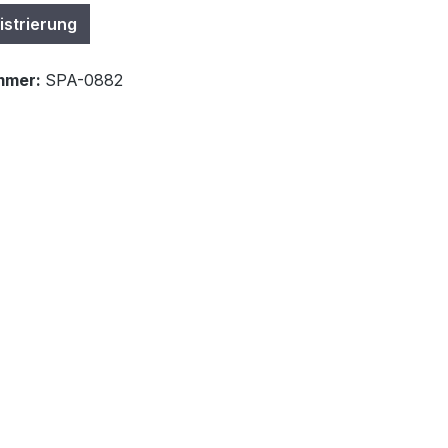
istrierung
mmer:
SPA-0882