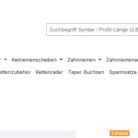
r
Keilriemenscheiben
Zahnriemen
Zahnriemenw
ettenzubehör
Kettenräder
Taper Buchsen
Spannsätze
3 Stück