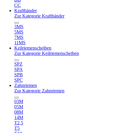
CC
Kraftbänder
Zur Kategorie Kraftbänder
3MS
5MS
7MS
11MS
Keilriemenscheiben
Zur Kategorie Keilriemenscheiben
SPZ
SPA
SPB
SPC
Zahnriemen
Zur Kategorie Zahnriemen
03M
05M
08M
14M
T2,5
T5