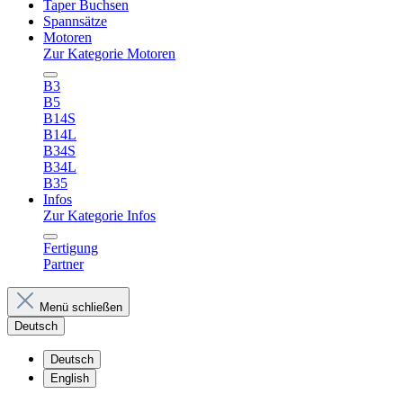
Taper Buchsen
Spannsätze
Motoren
Zur Kategorie Motoren
B3
B5
B14S
B14L
B34S
B34L
B35
Infos
Zur Kategorie Infos
Fertigung
Partner
Menü schließen
Deutsch
Deutsch
English