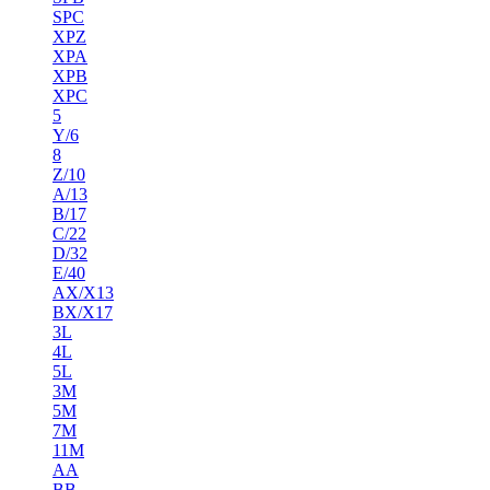
SPC
XPZ
XPA
XPB
XPC
5
Y/6
8
Z/10
A/13
B/17
C/22
D/32
E/40
AX/X13
BX/X17
3L
4L
5L
3M
5M
7M
11M
AA
BB