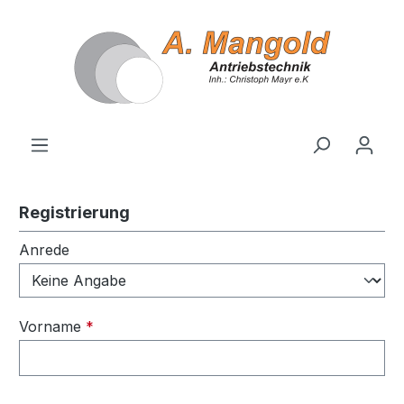
alt springen
Registrierung
Persönliche Informationen
Anrede
Vorname
*